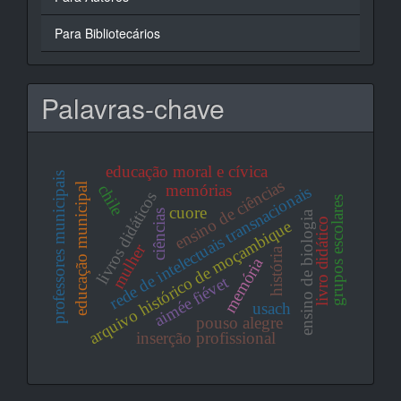
Para Bibliotecários
Palavras-chave
educação moral e cívica
professores municipais
ensino de ciências
educação municipal
memórias
chile
rede de intelectuais transnacionais
livros didáticos
grupos escolares
cuore
ciências
ensino de biologia
livro didático
arquivo histórico de moçambique
mulher
história
memória
aimée fiévet
usach
pouso alegre
inserção profissional