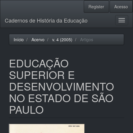
Navegação
Register
Acesso
Principal
Conteúdo
Cadernos de História da Educação
principal
Toggl
Barra
naviga
Lateral
Início
Acervo
v. 4 (2005)
Artigos
EDUCAÇÃO
SUPERIOR E
DESENVOLVIMENTO
NO ESTADO DE SÃO
PAULO
Barra