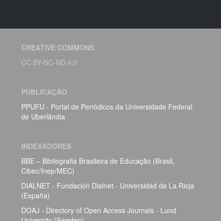
CREATIVE COMMONS
CC BY-NC-ND 4.0
PUBLICAÇÃO
PPUFU - Portal de Periódicos da Universidade Federal
de Uberlândia
INDEXADORES
BBE – Bibliografia Brasileira de Educação (Brasil,
Cibec/Inep/MEC)
DIALNET - Fundación Dialnet - Universidad de La Rioja
(España)
DOAJ - Directory of Open Access Journals - Lund
University (Sweden)