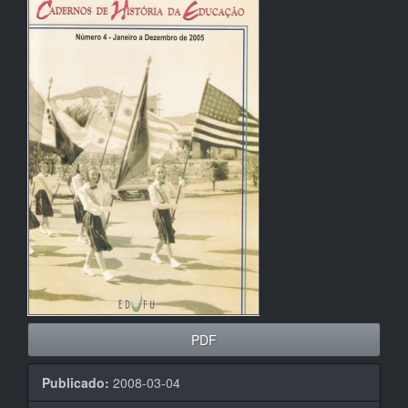
lateral
de
artigos
PDF
Publicado:
2008-03-04