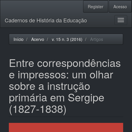
Navegação
Register
Acesso
Principal
Conteúdo
Cadernos de História da Educação
principal
Toggl
Barra
naviga
Lateral
Início
Acervo
v. 15 n. 3 (2016)
Artigos
Entre correspondências
e impressos: um olhar
sobre a instrução
primária em Sergipe
(1827-1838)
Barra