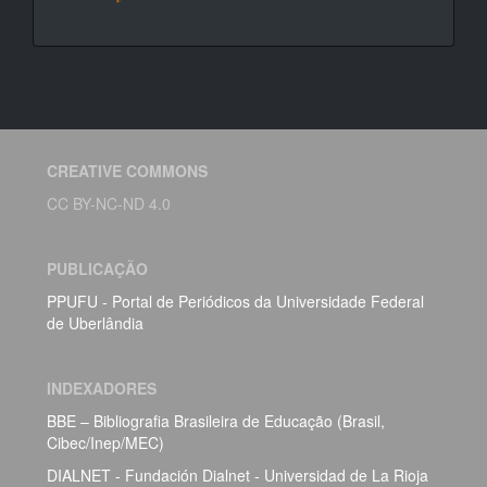
CREATIVE COMMONS
CC BY-NC-ND 4.0
PUBLICAÇÃO
PPUFU - Portal de Periódicos da Universidade Federal
de Uberlândia
INDEXADORES
BBE – Bibliografia Brasileira de Educação (Brasil,
Cibec/Inep/MEC)
DIALNET - Fundación Dialnet - Universidad de La Rioja