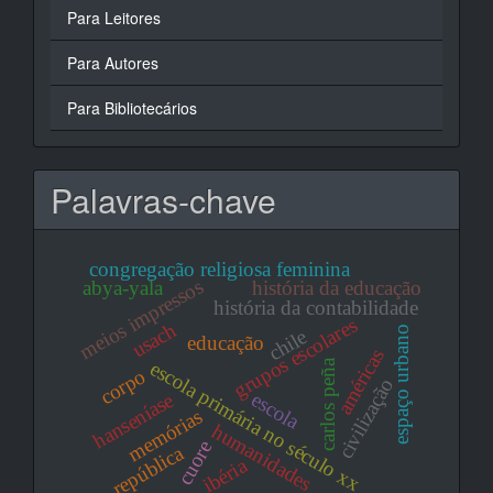
Para Leitores
Para Autores
Para Bibliotecários
Palavras-chave
congregação religiosa feminina
meios impressos
abya-yala
história da educação
história da contabilidade
grupos escolares
usach
espaço urbano
chile
educação
américas
escola primária no século xx
carlos peña
corpo
civilização
escola
hanseníase
memórias
humanidades
cuore
república
ibéria