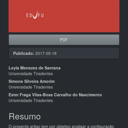
PDF
Publicado:
2017-05-18
Conteúdo
Leyla Menezes de Santana
Universidade Tiradentes
do
Simone Silveira Amorim
artigo
Universidade Tiradentes
principal
Ester Fraga Vilas-Boas Carvalho do Nascimento
Universidade Tiradentes
Resumo
O presente artigo tem por objetivo analisar a configuração