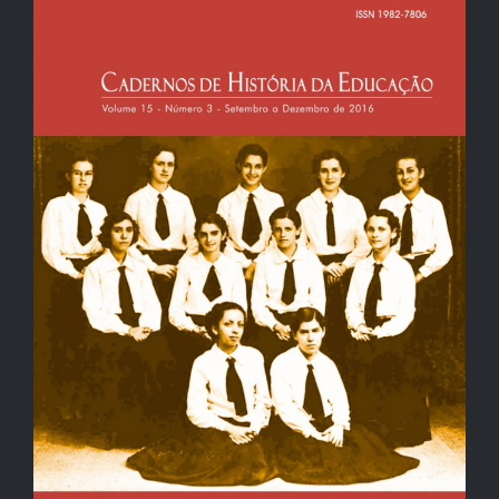
lateral
de
artigos