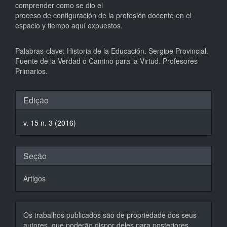
comprender como se dio el
proceso de configuración de la profesión docente en el
espacio y tiempo aquí expuestos.
Palabras-clave: Historia de la Educación. Sergipe Provincial.
Fuente de la Verdad o Camino para la Virtud. Profesores
Primarios.
Detalhes
Edição
do
v. 15 n. 3 (2016)
artigo
Seção
Artigos
Os trabalhos publicados são de propriedade dos seus
autores, que poderão dispor deles para posteriores