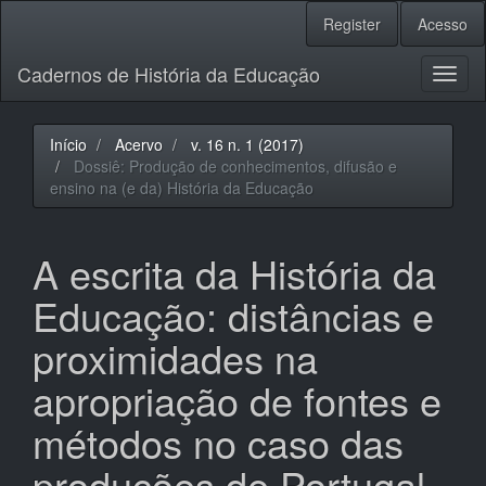
Navegação
Register
Acesso
Principal
Conteúdo
Cadernos de História da Educação
principal
Toggl
Barra
naviga
Lateral
Início
Acervo
v. 16 n. 1 (2017)
Dossiê: Produção de conhecimentos, difusão e
ensino na (e da) História da Educação
A escrita da História da
Educação: distâncias e
proximidades na
apropriação de fontes e
métodos no caso das
produções de Portugal,