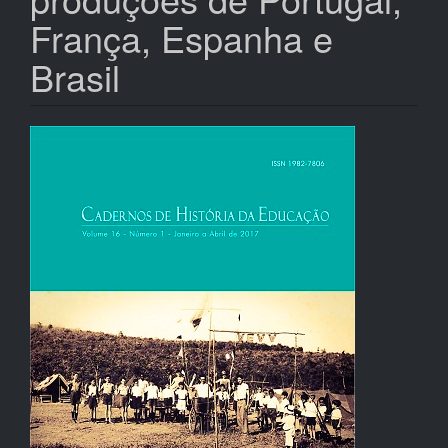
França, Espanha e
Brasil
Barra
lateral
de
artigos