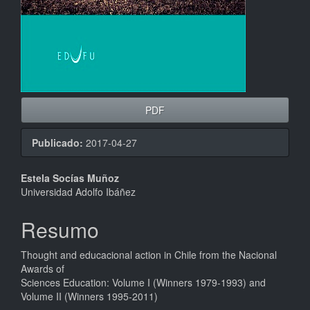
PDF
Publicado:
2017-04-27
Conteúdo
Estela Socías Muñoz
Universidad Adolfo Ibáñez
do
artigo
Resumo
principal
Thought and educacional action in Chile from the Nacional
Awards of
Sciences Education: Volume I (Winners 1979-1993) and
Volume II (Winners 1995-2011)