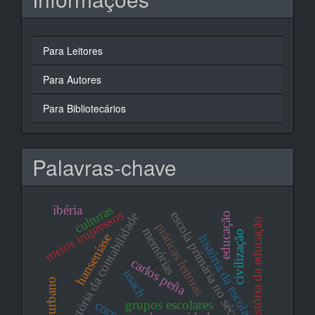
Para Leitores
Para Autores
Para Bibliotecários
Palavras-chave
culturas
ibéria
meios impressos
escola primária no século xx
história da contabilidade
educação
história da educação
práticas leitoras
memórias
civilização
hanseníase
história da escola
carlos peña
usach
espaço urbano
corpo
grupos escolares