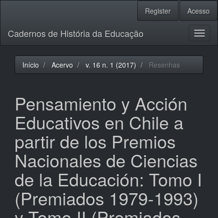
Navegação
Register
Acesso
Principal
Conteúdo
Cadernos de História da Educação
principal
Toggl
Barra
naviga
Lateral
Início
Acervo
v. 16 n. 1 (2017)
Resenhas
Pensamiento y Acción
Educativos en Chile a
partir de los Premios
Nacionales de Ciencias
de la Educación: Tomo I
(Premiados 1979-1993)
y Tomo II (Premiados