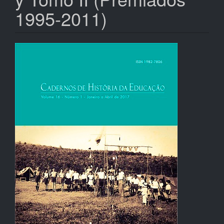
1995-2011)
Barra
lateral
de
artigos