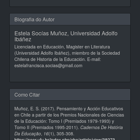
Biografia do Autor
Estela Socías Muñoz,
Universidad Adolfo
Ibáñez
Licenciada en Educación, Magister en Literatura
(Universidad Adolfo Ibáñez), miembro de la Sociedad
Chilena de Historia de la Educación. E-mail:
estelafrancisca.socias@gmail.com
Como Citar
Muñoz, E. S. (2017). Pensamiento y Acción Educativos
en Chile a partir de los Premios Nacionales de Ciencias
de la Educación: Tomo I (Premiados 1979-1993) y
Tomo II (Premiados 1995-2011).
Cadernos De História
Da Educação
,
16
(1), 305-308.
https://seer.ufu.br/index.php/che/article/view/38273