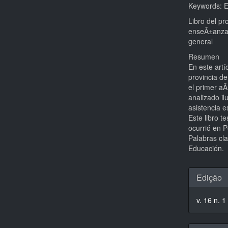
Keywords: El
Libro del pr
enseÃ±anza 
general
Resumen
En este artí
provincia d
el primer aÃ
analizado il
asistencia e
Este libro t
ocurrió en P
Palabras cla
Educación.
Detal
Edição
do
v. 16 n. 1
artigo