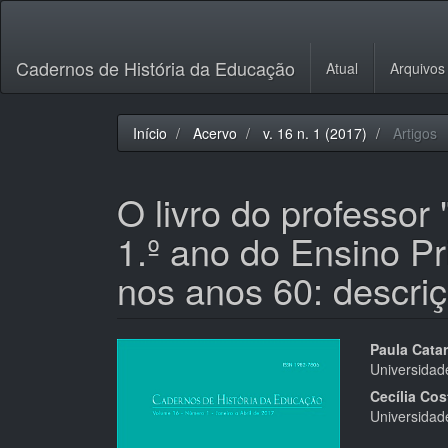
Navegação
Principal
Conteúdo
Cadernos de História da Educação
Atual
Arquivos
principal
Barra
Lateral
Início
Acervo
v. 16 n. 1 (2017)
Artigos
O livro do professor
1.º ano do Ensino P
nos anos 60: descriç
Barra
Cont
Paula Cata
Universidad
lateral
do
Cecília Cos
de
artigo
Universidad