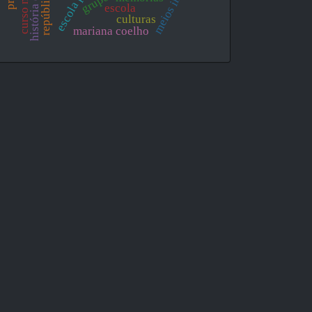
curso normal
república
escola
culturas
mariana coelho