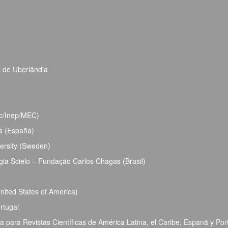
l de Uberlândia
bec/Inep/MEC)
ja (España)
ersity (Sweden)
ia Scielo – Fundação Carlos Chagas (Brasil)
ited States of America)
rtugal
para Revistas Científicas de América Latina, el Caribe, Espanã y Por