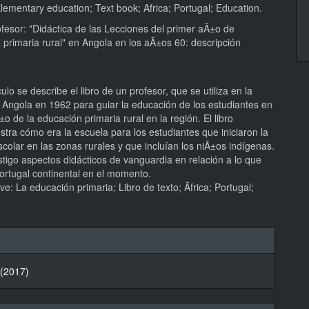
ementary education; Text book; Africa; Portugal; Education.
ofesor: "Didáctica de las Lecciones del primer aÃ±o de
primaria rural" en Angola en los aÃ±os 60: descripción
culo se describe el libro de un profesor, que se utiliza en la
e Angola en 1962 para guiar la educación de los estudiantes en
±o de la educación primaria rural en la región. El libro
ustra cómo era la escuela para los estudiantes que iniciaron la
scolar en las zonas rurales y que incluían los niÃ±os indígenas.
estigo aspectos didácticos de vanguardia en relación a lo que
ortugal continental en el momento.
ve: La educación primaria; Libro de texto; Ãfrica; Portugal;
hes
 (2017)