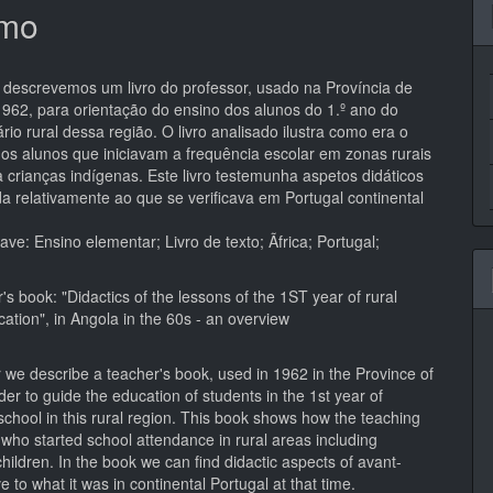
pal
mo
o descrevemos um livro do professor, usado na Província de
962, para orientação do ensino dos alunos do 1.º ano do
rio rural dessa região. O livro analisado ilustra como era o
 os alunos que iniciavam a frequência escolar em zonas rurais
a crianças indígenas. Este livro testemunha aspetos didáticos
a relativamente ao que se verificava em Portugal continental
ve: Ensino elementar; Livro de texto; Ãfrica; Portugal;
s book: "Didactics of the lessons of the 1ST year of rural
ation", in Angola in the 60s - an overview
r we describe a teacher's book, used in 1962 in the Province of
der to guide the education of students in the 1st year of
chool in this rural region. This book shows how the teaching
 who started school attendance in rural areas including
hildren. In the book we can find didactic aspects of avant-
ve to what it was in continental Portugal at that time.