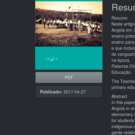
artigos
princi
Resu
Resumo
Neste artig
Angola em 1
ensino primá
ensino para
e que incluí
de vanguard
na época.
Palavras-Cha
Educação.
PDF
The Teacher'
primary educ
Publicado:
2017-04-27
Abstract
In this pape
Angola in or
elementary s
for students
indigenous c
garde relati