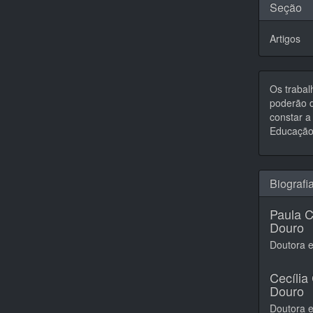
Seção
Artigos
Os trabal
poderão d
constar a 
Educação,
Biografi
Paula C
Douro
Doutora 
Cecília
Douro
Doutora e