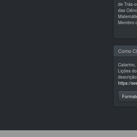
de Trás-o
das Ciênc
Matemátic
Membro d
Como Ci
Catarino,
Lições do
descrição
https://s
Format