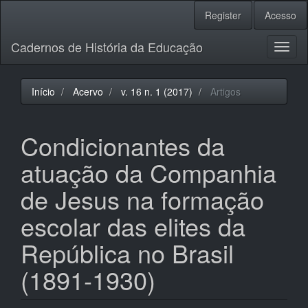
Navegação
Register
Acesso
Principal
Conteúdo
Cadernos de História da Educação
principal
Toggl
Barra
naviga
Lateral
Início
Acervo
v. 16 n. 1 (2017)
Artigos
Condicionantes da
atuação da Companhia
de Jesus na formação
escolar das elites da
República no Brasil
(1891-1930)