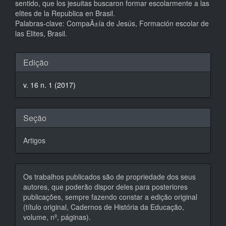
sentido, que los jesuitas buscaron formar escolarmente a las
elites de la Republica en Brasil.
Palabras-clave: CompaÃ±ía de Jesús, Formación escolar de
las Elites, Brasil.
Detalhes
Edição
do
v. 16 n. 1 (2017)
artigo
Seção
Artigos
Os trabalhos publicados são de propriedade dos seus
autores, que poderão dispor deles para posteriores
publicações, sempre fazendo constar a edição original
(título original, Cadernos de História da Educação,
volume, nº, páginas).