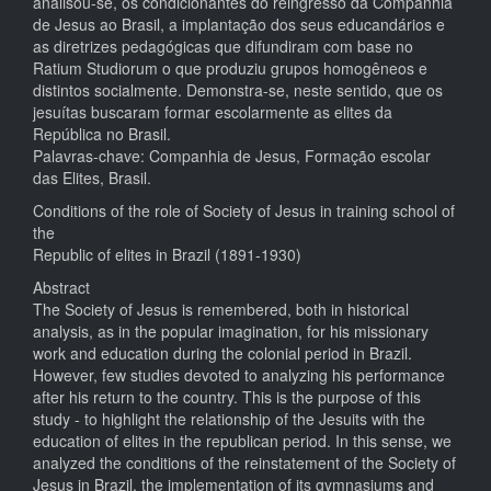
analisou-se, os condicionantes do reingresso da Companhia
de Jesus ao Brasil, a implantação dos seus educandários e
as diretrizes pedagógicas que difundiram com base no
Ratium Studiorum o que produziu grupos homogêneos e
distintos socialmente. Demonstra-se, neste sentido, que os
jesuítas buscaram formar escolarmente as elites da
República no Brasil.
Palavras-chave: Companhia de Jesus, Formação escolar
das Elites, Brasil.
Conditions of the role of Society of Jesus in training school of
the
Republic of elites in Brazil (1891-1930)
Abstract
The Society of Jesus is remembered, both in historical
analysis, as in the popular imagination, for his missionary
work and education during the colonial period in Brazil.
However, few studies devoted to analyzing his performance
after his return to the country. This is the purpose of this
study - to highlight the relationship of the Jesuits with the
education of elites in the republican period. In this sense, we
analyzed the conditions of the reinstatement of the Society of
Jesus in Brazil, the implementation of its gymnasiums and