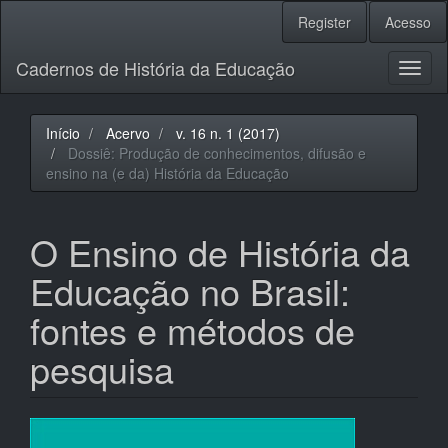
Navegação
Register
Acesso
Principal
Conteúdo
Cadernos de História da Educação
principal
Toggl
Barra
naviga
Lateral
Início
Acervo
v. 16 n. 1 (2017)
Dossiê: Produção de conhecimentos, difusão e
ensino na (e da) História da Educação
O Ensino de História da
Educação no Brasil:
fontes e métodos de
pesquisa
Barra