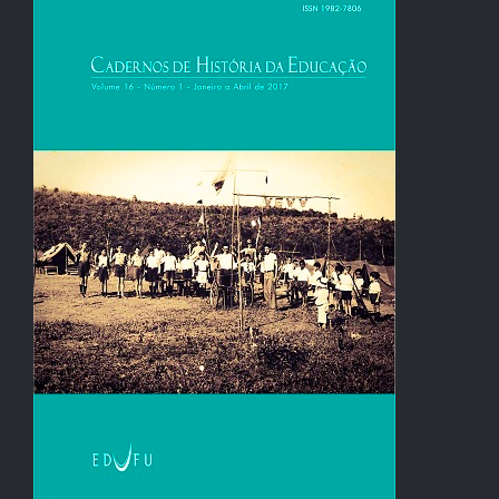
lateral
de
artigos