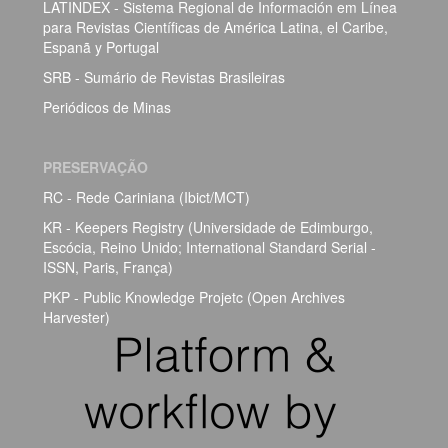
LATINDEX - Sistema Regional de Información em Línea
para Revistas Científicas de América Latina, el Caribe,
Espanã y Portugal
SRB - Sumário de Revistas Brasileiras
Periódicos de Minas
PRESERVAÇÃO
RC - Rede Cariniana (Ibict/MCT)
KR - Keepers Registry (Universidade de Edimburgo,
Escócia, Reino Unido; International Standard Serial -
ISSN, Paris, França)
PKP - Public Knowledge Projetc (Open Archives
Harvester)