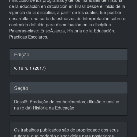
minucioso de los programas y de los manuales de Historia
de la educación en circulación en Brasil desde el inicio de la
vigencia de la disciplina, a partir de los cuales, fue posible
desarrollar una serie de esfuerzos de interpretación sobre el
contenido definido para diseminación en la disciplina.
Palabras-clave: EnseÃ±anza, Historia de la Educación,
Practicas Escolares.
Detalhes
Edição
do
v. 16 n. 1 (2017)
artigo
Seção
Dossiê: Produção de conhecimentos, difusão e ensino
na (e da) História da Educação
Os trabalhos publicados são de propriedade dos seus
autores, que poderão dispor deles para posteriores