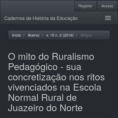
Navegação
Register
Acesso
Principal
Conteúdo
Cadernos de História da Educação
principal
Toggl
Barra
naviga
Lateral
Início
Acervo
v. 15 n. 2 (2016)
Artigos
O mito do Ruralismo
Pedagógico - sua
concretização nos ritos
vivenciados na Escola
Normal Rural de
Juazeiro do Norte