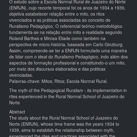
O estudo sobre a Escola Normal Rural de Juazeiro do Norte
(ENRJN), cujo recorte temporal foi os anos de 1934 a 1939,
objetiva estabelecer relação entre o mito, os ritos
vivenciados e as práticas associadas ao conceito de
Ruralismo Pedagógico. O referencial teórico-metodológico
fundamenta-se na relação entre mito e realidade segundo
Roland Barthes e Mircea Eliade como também na
perspectiva de micro-história, baseada em Carlo Ginzburg.
Assim, compreende-se ter a ENRJN formulado uma maneira
de lidar com o ideal do Ruralismo Pedagógico, indo além dos
aspectos de formação profissional e constituindo-o um mito,
por meio dos discursos elaborados e das práticas
vivenciadas.
Palavras-chave: Mitos; Ritos; Escola Normal Rural.
The myth of the Pedagogical Ruralism - its implementation in
rites experienced in the Rural Normal School of Juazeiro do
Norte
Abstract
The study about the Rural Normal School of Juazeiro do
Norte (ENRJN), whose time frame was the years 1934 to
1939, aims to establish the relationship between myth,
experienced the rites and practices associated with the