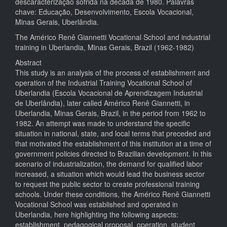
descaracterização sofrida na década de 1980. Palavras
chave: Educação, Desenvolvimento, Escola Vocacional,
Minas Gerais, Uberlândia.
The Américo Renê Giannetti Vocational School and industrial
training in Uberlandia, Minas Gerais, Brazil (1962-1982)
Abstract
This study is an analysis of the process of establishment and
operation of the Industrial Training Vocational School of
Uberlandia (Escola Vocacional de Aprendizagem Industrial
de Uberlândia), later called Américo Renê Giannetti, in
Uberlandia, Minas Gerais, Brazil, in the period from 1962 to
1982. An attempt was made to understand the specific
situation in national, state, and local terms that preceded and
that motivated the establishment of this institution at a time of
government policies directed to Brazilian development. In this
scenario of industrialization, the demand for qualified labor
increased, a situation which would lead the business sector
to request the public sector to create professional training
schools. Under these conditions, the Américo Renê Giannetti
Vocational School was established and operated in
Uberlandia, here highlighting the following aspects:
establishment, pedagogical proposal, operation, student