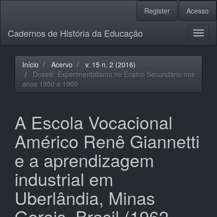
Navegação
Register
Acesso
Principal
Conteúdo
Cadernos de História da Educação
principal
Toggl
Barra
naviga
Lateral
Início
Acervo
v. 15 n. 2 (2016)
Dossiê: Experimentalismo no Ensino Secundário nos
anos 1950 e 1960
A Escola Vocacional
Américo Renê Giannetti
e a aprendizagem
industrial em
Uberlândia, Minas
Gerais, Brasil (1962-