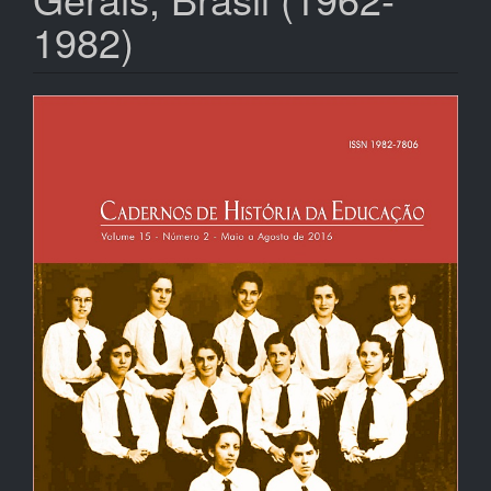
1982)
Barra
lateral
de
artigos