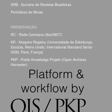
SRB - Sumário de Revistas Brasileiras
Periódicos de Minas
PRESERVAÇÃO
RC - Rede Cariniana (Ibict/MCT)
KR - Keepers Registry (Universidade de Edimburgo,
Escócia, Reino Unido; International Standard Serial -
ISSN, Paris, França)
PKP - Public Knowledge Projetc (Open Archives
Harvester)