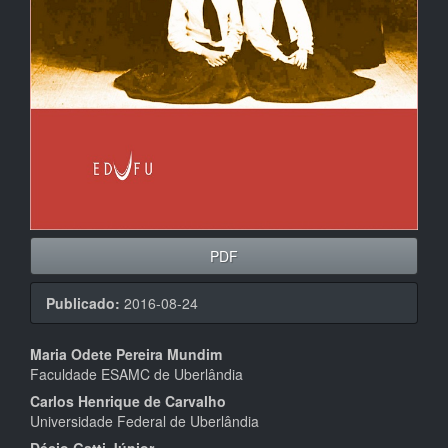
PDF
Publicado:
2016-08-24
Conteúdo
Maria Odete Pereira Mundim
Faculdade ESAMC de Uberlândia
do
Carlos Henrique de Carvalho
artigo
Universidade Federal de Uberlândia
Décio Gatti Júnior