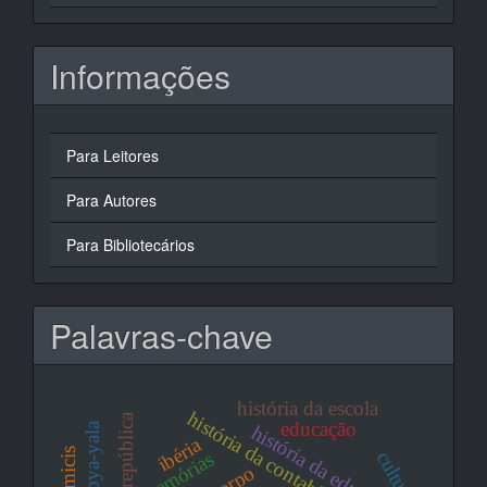
Informações
Para Leitores
Para Autores
Para Bibliotecários
Palavras-chave
história da escola
história da contabilidade
república
educação
abya-yala
história da educação
ibéria
culturas
memórias
corpo