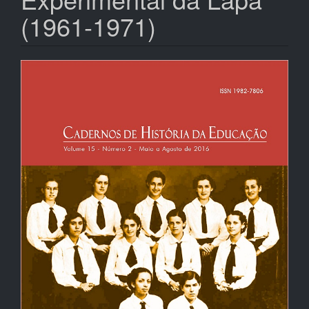
(1961-1971)
Barra
lateral
de
artigos