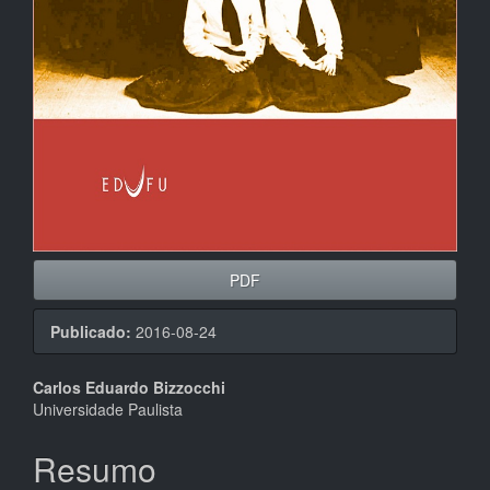
PDF
Publicado:
2016-08-24
Conteúdo
Carlos Eduardo Bizzocchi
Universidade Paulista
do
artigo
Resumo