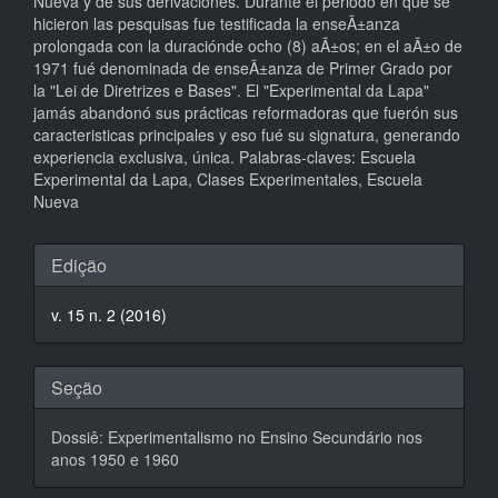
Nueva y de sus derivaciones. Durante el periodo en que se
hicieron las pesquisas fue testificada la enseÃ±anza
prolongada con la duraciónde ocho (8) aÃ±os; en el aÃ±o de
1971 fué denominada de enseÃ±anza de Primer Grado por
la "Lei de Diretrizes e Bases". El "Experimental da Lapa"
jamás abandonó sus prácticas reformadoras que fuerón sus
caracteristicas principales y eso fué su signatura, generando
experiencia exclusiva, única. Palabras-claves: Escuela
Experimental da Lapa, Clases Experimentales, Escuela
Nueva
Detalhes
Edição
do
v. 15 n. 2 (2016)
artigo
Seção
Dossiê: Experimentalismo no Ensino Secundário nos
anos 1950 e 1960