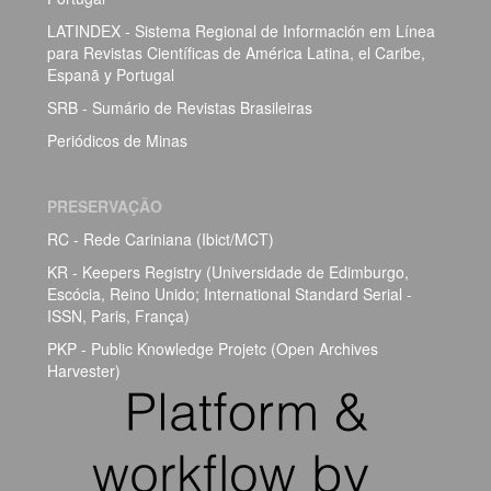
LATINDEX - Sistema Regional de Información em Línea
para Revistas Científicas de América Latina, el Caribe,
Espanã y Portugal
SRB - Sumário de Revistas Brasileiras
Periódicos de Minas
PRESERVAÇÃO
RC - Rede Cariniana (Ibict/MCT)
KR - Keepers Registry (Universidade de Edimburgo,
Escócia, Reino Unido; International Standard Serial -
ISSN, Paris, França)
PKP - Public Knowledge Projetc (Open Archives
Harvester)