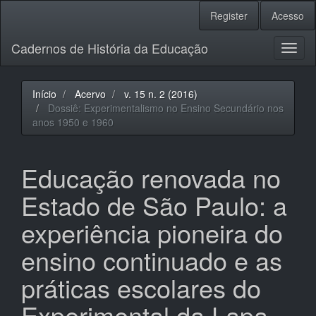
Navegação
Register
Acesso
Principal
Conteúdo
Cadernos de História da Educação
principal
Toggl
Barra
naviga
Lateral
Início
Acervo
v. 15 n. 2 (2016)
Dossiê: Experimentalismo no Ensino Secundário nos
anos 1950 e 1960
Educação renovada no
Estado de São Paulo: a
experiência pioneira do
ensino continuado e as
práticas escolares do
Experimental da Lapa