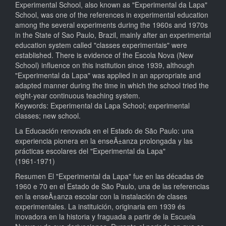
Experimental School, also known as "Experimental da Lapa"
School, was one of the references in experimental education
among the several experiments during the 1960s and 1970s
in the State of Sao Paulo, Brazil, mainly after an experimental
education system called "classes experimentais" were
established. There is evidence of the Escola Nova (New
School) influence on this institution since 1939, although
"Experimental da Lapa" was applied in an appropriate and
adapted manner during the time in which the school tried the
eight-year continuous teaching system.
Keywords: Experimental da Lapa School; experimental
classes; new school.
La Educación renovada en el Estado de São Paulo: una
experiencia pionera en la enseÃ±anza prolongada y las
prácticas escolares del "Experimental da Lapa"
(1961-1971)
Resumen El "Experimental da Lapa" fue en las décadas de
1960 e 70 en el Estado de São Paulo, una de las referencias
en la enseÃ±anza escolar con la instalación de clases
experimentales. La instituición, originaria em 1939 és
inovadora en la historia y fraguada a partir de la Escuela