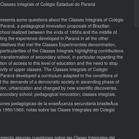
 Classes Integrais of Colégio Estadual do Paraná
presents some questions about the Classes Integrais of Colégio
Paraná, a pedagogical innovation proposals of Brazilian
chool realized between the ends of 1950s and the middle of
ing the experience developed in Paraná in all the other
nitiatives that met the Classes Experimentais denomination,
articularities of the Classes Integrais highlighting contributions
 transformation of secondary school, in particular regarding the
ion of access to this level of education and the need to stop
ivity of upper classes. The Classes Integrais of Colégio
 Paraná developed a curriculum adapted to the conditions of
d the demands of a democratic society in ascending phase of
ation, urbanization and changed by new scientific discoveries.
condary school; pedagogical innovation; classes integrais.
iones pedagógicas de la enseÃ±anza secundaria brasileÃ±a
s 1950/1960: notas sobre las Clases Integrales del Colegio
resenta algunas cuestiones sobre las Clases Integrales del