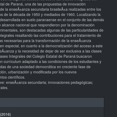
atal de Paraná, una de las propuestas de innovación
de la enseÃ±anza secundaria brasileÃ±a realizadas entre los
os de la década de 1950 y mediados de 1960. Localizando la
 desarrollada en suelo paranaense en el conjunto de las demás
de alcance nacional que respondieron por la denominación
rimentales, son destacadas algunas de las particularidades de
ntegrales resaltando las contribuciones para el tratamiento de
s necesarias para la transformación de la enseÃ±anza
en especial, en cuanto a la democratización del acceso a este
eÃ±anza y la necesidad de dejar de ser exclusiva a las clases
lases Integrales del Colegio Estatal de Paraná buscaron
un currículum adaptado a las condiciones de los estudiantes y
das de una sociedad democrática en creciente fase de
ación, urbanización y modificada por los nuevos
tos científicos.
ave: enseÃ±anza secundaria; innovaciones pedagógicas;
rales.
hes
 (2016)