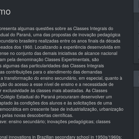
mo
pal
apresenta algumas questões sobre as Classes Integrais do
adual do Paraná, uma das propostas de inovação pedagógica
cundário brasileiro realizadas entre os anos finais da década
eados dos 1960. Localizando a experiência desenvolvida em
ense no conjunto das demais iniciativas de alcance nacional
am pela denominação Classes Experimentais, são
s algumas das particularidades das Classes Integrais
 as contribuições para o atendimento das demandas
 a transformação do ensino secundário, em especial, quanto à
ção do acesso a esse nível de ensino e a necessidade de
er exclusividade às classes mais abastadas. As Classes
o Colégio Estadual do Paraná procuraram desenvolver um
daptado às condições dos alunos e às solicitações de uma
emocrática em crescente fase de industrialização, urbanização
 pelas novas descobertas científicas.
ave: ensino secundário; inovações pedagógicas; classes
nal innovations in Brazilian secondary school in 1950s/1960s: