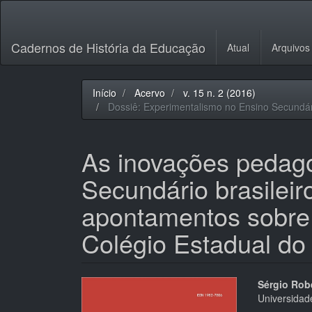
Navegação
Principal
Conteúdo
Cadernos de História da Educação
Atual
Arquivos
principal
Barra
Lateral
Início
Acervo
v. 15 n. 2 (2016)
Dossiê: Experimentalismo no Ensino Secundá
As inovações pedag
Secundário brasilei
apontamentos sobre 
Colégio Estadual do
Barra
Cont
Sérgio Rob
Universidad
lateral
do