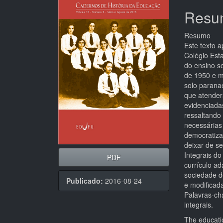
de
artigo
Resu
artigos
princi
Resumo
Este texto 
Colégio Est
do ensino se
de 1950 e m
solo parana
que atender
evidenciada
ressaltando
necessárias
democratiza
deixar de s
Integrais d
PDF
currículo a
sociedade d
Publicado:
2016-08-24
e modificada
Palavras-ch
integrais.
The educatio