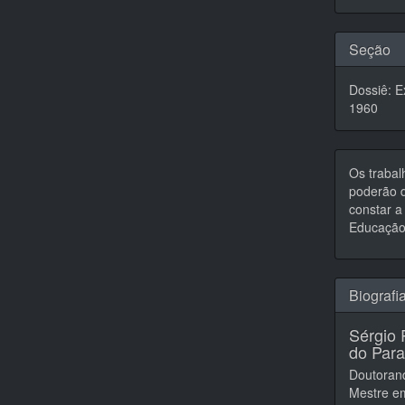
artigo
Seção
Dossiê: E
1960
Os trabal
poderão d
constar a 
Educação,
Biografi
Sérgio 
do Par
Doutoran
Mestre e