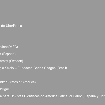
l de Uberlândia
bec/Inep/MEC)
ja (España)
ersity (Sweden)
ia Scielo – Fundação Carlos Chagas (Brasil)
ited States of America)
rtugal
para Revistas Científicas de América Latina, el Caribe, Espanã y Por