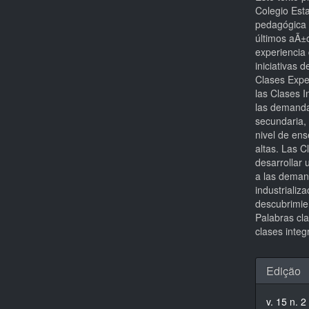
Colegio Est
pedagógica 
últimos aÃ±
experiencia
iniciativas 
Clases Expe
las Clases I
las demanda
secundaria, 
nivel de ens
altas. Las C
desarrollar 
a las deman
industrializ
descubrimien
Palabras cl
clases integ
Detal
Edição
do
v. 15 n. 2