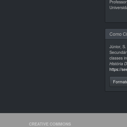
Professor
Universid
Como Ci
Júnior, S
Secundári
classes i
História 
https://s
Format
CREATIVE COMMONS