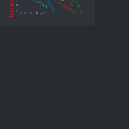
livro didático
pouso alegre