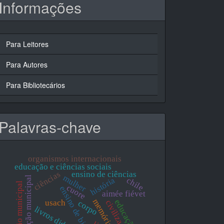
Informações
Para Leitores
Para Autores
Para Bibliotecários
Palavras-chave
organismos internacionais
educação e ciências sociais
ensino de ciências
ciências
mulher
educação municipal
história
chile
legislação municipal
cuore
ensino de biologia
aimée fiévet
memória
educação nova
usach
civilização
corpo
livros didáticos