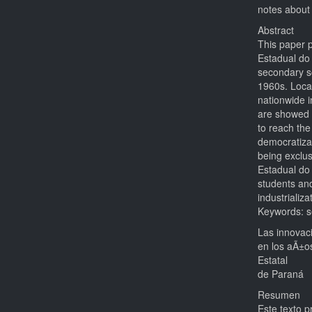
notes about
Abstract
This paper 
Estadual do 
secondary s
1960s. Locat
nationwide i
are showed p
to reach the
democratizat
being exclus
Estadual do
students an
industrializ
Keywords: se
Las innovac
en los aÃ±o
Estatal
de Paraná
Resumen
Este texto p