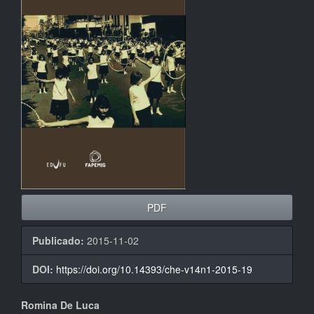
artigos
PDF
Publicado:
2015-11-02
DOI:
https://doi.org/10.14393/che-v14n1-2015-19
Conteúdo
Romina De Luca