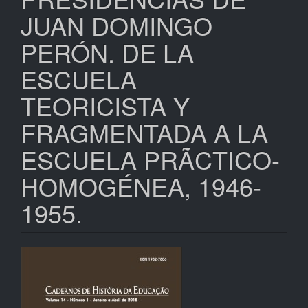
JUAN DOMINGO
PERÓN. DE LA
ESCUELA
TEORICISTA Y
FRAGMENTADA A LA
ESCUELA PRÃCTICO-
HOMOGÉNEA, 1946-
1955.
Barra
lateral
de