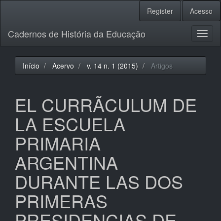
Navegação
Register
Acesso
Principal
Conteúdo
Cadernos de História da Educação
principal
Toggl
Barra
naviga
Lateral
Início
Acervo
v. 14 n. 1 (2015)
Artigos
EL CURRÃCULUM DE
LA ESCUELA
PRIMARIA
ARGENTINA
DURANTE LAS DOS
PRIMERAS
PRESIDENCIAS DE