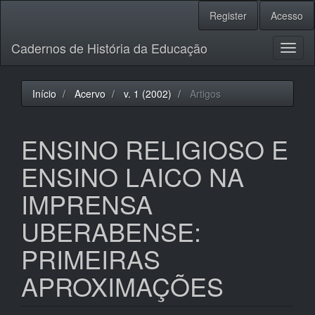
Navegação
Register
Acesso
Principal
Conteúdo
Cadernos de História da Educação
principal
Toggl
Barra
naviga
Lateral
Início
Acervo
v. 1 (2002)
Artigos
ENSINO RELIGIOSO E
ENSINO LAICO NA
IMPRENSA
UBERABENSE:
PRIMEIRAS
APROXIMAÇÕES