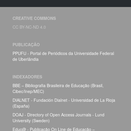
CREATIVE COMMONS
CC BY-NC-ND 4.0
PUBLICAÇÃO
PPUFU - Portal de Periódicos da Universidade Federal
de Uberlândia
INDEXADORES
BBE – Bibliografia Brasileira de Educação (Brasil,
Cibec/Inep/MEC)
DIALNET - Fundación Dialnet - Universidad de La Rioja
(España)
DOAJ - Directory of Open Access Journals - Lund
University (Sweden)
Educ@ - Publicação On Line de Educação –