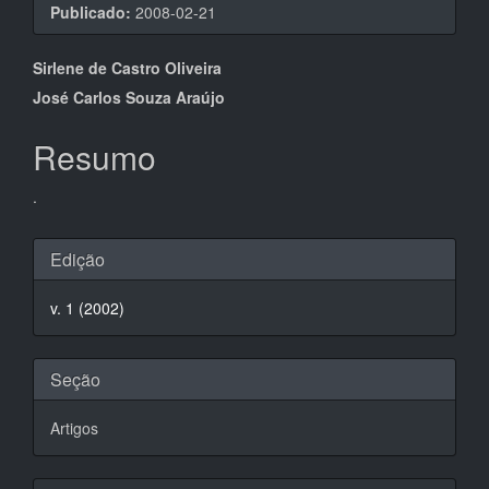
Publicado:
2008-02-21
Conteúdo
Sirlene de Castro Oliveira
do
José Carlos Souza Araújo
artigo
Resumo
principal
.
Detalhes
Edição
do
v. 1 (2002)
artigo
Seção
Artigos