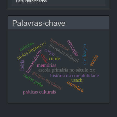
Para Bibliotecários
Palavras-chave
hanseníase
educação
meios impressos
culturas
literatura infantil
civilização
corpo
humanidades
chile
escola
cuore
ibéria
memórias
escola primária no século xx
grupos escolares
carlos peña
história da contabilidade
usach
república
práticas culturais