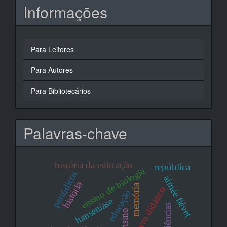
Informações
Para Leitores
Para Autores
Para Bibliotecários
Palavras-chave
história da educação
república
ensino de biologia
periódicos
aimée fiévet
história
memória
livro didático
educação
hanseníase
ciências
ensino