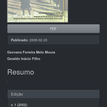
PDF
Publicado:
2008-02-20
Conteúdo
Geovana Ferreira Melo Moura
do
Geraldo Inácio Filho
artigo
Resumo
principal
.
Detalhes
Edição
do
v. 1 (2002)