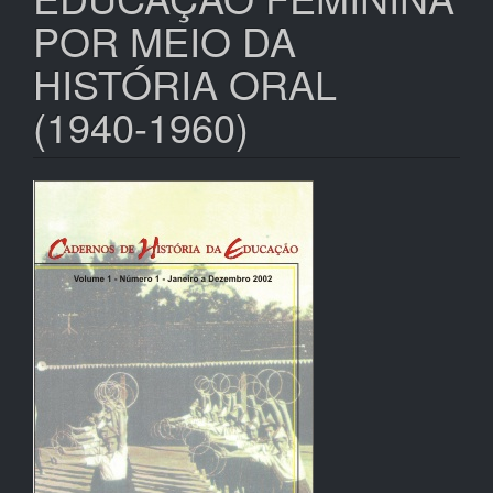
POR MEIO DA
HISTÓRIA ORAL
(1940-1960)
Barra
lateral
de
artigos