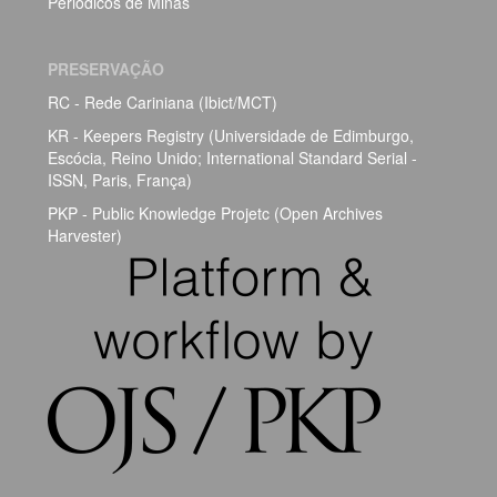
Periódicos de Minas
PRESERVAÇÃO
RC - Rede Cariniana (Ibict/MCT)
KR - Keepers Registry (Universidade de Edimburgo,
Escócia, Reino Unido; International Standard Serial -
ISSN, Paris, França)
PKP - Public Knowledge Projetc (Open Archives
Harvester)