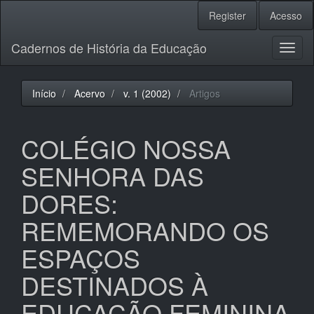
Navegação
Register
Acesso
Principal
Conteúdo
Cadernos de História da Educação
principal
Toggl
Barra
naviga
Lateral
Início
Acervo
v. 1 (2002)
Artigos
COLÉGIO NOSSA
SENHORA DAS
DORES:
REMEMORANDO OS
ESPAÇOS
DESTINADOS À
EDUCAÇÃO FEMININA