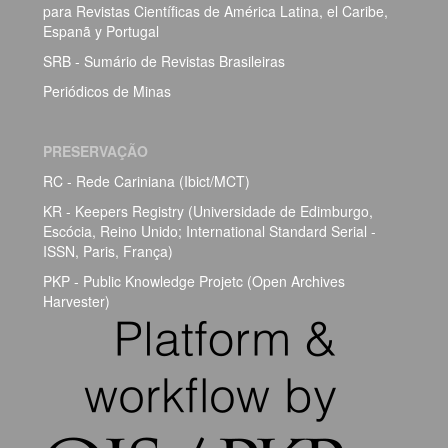
para Revistas Científicas de América Latina, el Caribe,
Espanã y Portugal
SRB - Sumário de Revistas Brasileiras
Periódicos de Minas
PRESERVAÇÃO
RC - Rede Cariniana (Ibict/MCT)
KR - Keepers Registry (Universidade de Edimburgo,
Escócia, Reino Unido; International Standard Serial -
ISSN, Paris, França)
PKP - Public Knowledge Projetc (Open Archives
Harvester)