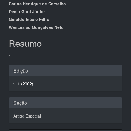
do
Carlos Henrique de Carvalho
artigo
Décio Gatti Júnior
principal
Geraldo Inácio Filho
Wenceslau Gonçalves Neto
Resumo
.
Detalhes
Edição
do
v. 1 (2002)
artigo
Seção
Artigo Especial