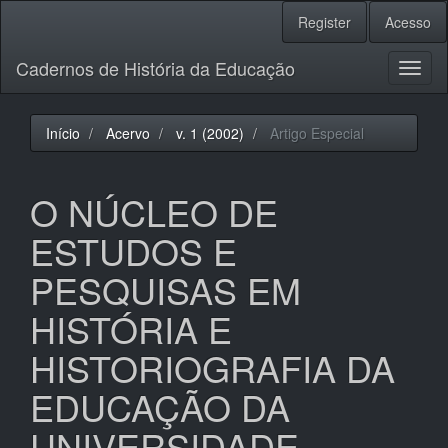
Navegação
Register
Acesso
Principal
Conteúdo
Cadernos de História da Educação
principal
Toggl
Barra
naviga
Lateral
Início
Acervo
v. 1 (2002)
Artigo Especial
O NÚCLEO DE
ESTUDOS E
PESQUISAS EM
HISTÓRIA E
HISTORIOGRAFIA DA
EDUCAÇÃO DA
UNIVERSIDADE