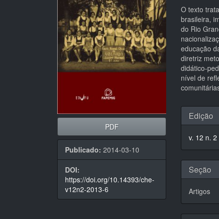
artigos
princi
O texto trat
brasileira, 
do Rio Gran
nacionaliza
educação da
diretriz me
didático-pe
nível de ref
comunitária
Detal
Edição
do
PDF
v. 12 n. 2
artigo
Publicado:
2014-03-10
Seção
DOI:
https://doi.org/10.14393/che-
v12n2-2013-6
Artigos