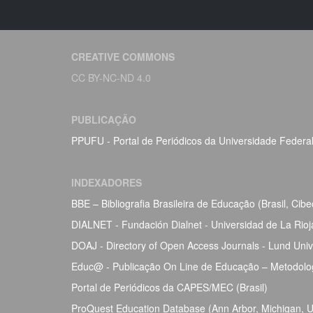
CREATIVE COMMONS
CC BY-NC-ND 4.0
PUBLICAÇÃO
PPUFU - Portal de Periódicos da Universidade Federa
INDEXADORES
BBE – Bibliografia Brasileira de Educação (Brasil, Ci
DIALNET - Fundación Dialnet - Universidad de La Rio
DOAJ - Directory of Open Access Journals - Lund Univ
Educ@ - Publicação On Line de Educação – Metodolog
Portal de Periódicos da CAPES/MEC (Brasil)
ProQuest Education Database (Ann Arbor, Michigan, Un