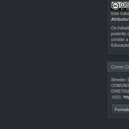
Este trab
Attributi
Os trabal
poderão d
constar a 
Educação,
Como Ci
Strieder,
COMUNIT
DIRETRI
12
(2).
ht
Format