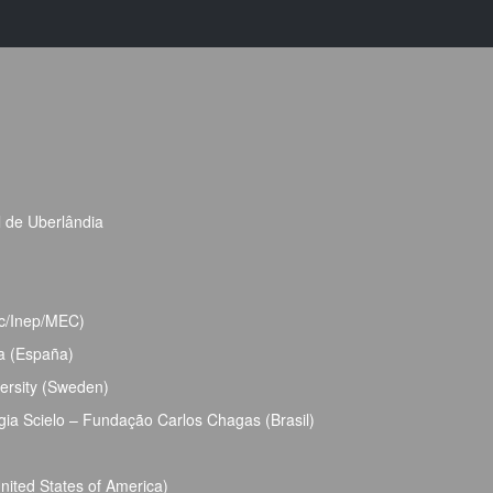
l de Uberlândia
bec/Inep/MEC)
ja (España)
ersity (Sweden)
ia Scielo – Fundação Carlos Chagas (Brasil)
ited States of America)