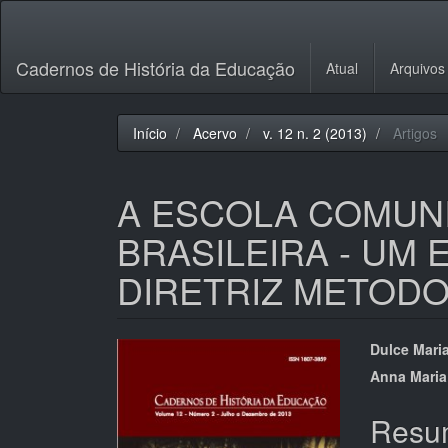
Navegação
Principal
Conteúdo
Cadernos de História da Educação
Atual
Arquivos
principal
Barra
Lateral
Início
Acervo
v. 12 n. 2 (2013)
Artigos
A ESCOLA COMUNI
BRASILEIRA - UM
DIRETRIZ METOD
Barra
Cont
Dulce Maria
lateral
do
Anna Maria
de
artigo
Resu