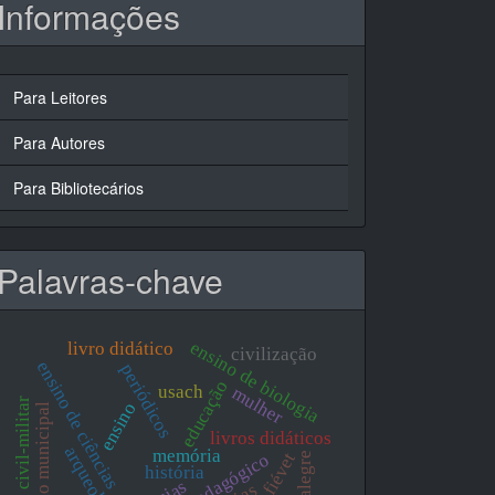
Informações
Para Leitores
Para Autores
Para Bibliotecários
Palavras-chave
ensino de biologia
livro didático
civilização
ensino de ciências
periódicos
educação
usach
mulher
ditadura civil-militar
ensino
educação municipal
livros didáticos
arqueologia
memória
história