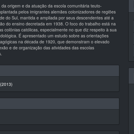
pal
a da origem e da atuação da escola comunitária teuto-
implantada pelos imigrantes alemães colonizadores de regiões
de do Sul, mantida e ampliada por seus descendentes até a
ção do ensino decretada em 1938. O foco do trabalho está na
s colônias católicas, especialmente no que diz respeito à sua
todológica. É apresentado um estudo sobre as orientações
dagógicas na década de 1920, que demonstram o elevado
lexão e de organização das atividades das escolas
s.
hes
 (2013)