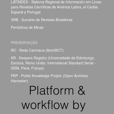
LATINDEX - Sistema Regional de Información em Línea
para Revistas Científicas de América Latina, el Caribe,
Espanã y Portugal
SRB - Sumário de Revistas Brasileiras
Periódicos de Minas
PRESERVAÇÃO
RC - Rede Cariniana (Ibict/MCT)
KR - Keepers Registry (Universidade de Edimburgo,
Escócia, Reino Unido; International Standard Serial -
ISSN, Paris, França)
PKP - Public Knowledge Projetc (Open Archives
Harvester)