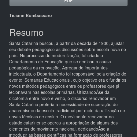
PDF
Conteúdo
Ticiane Bombassaro
do
Resumo
artigo
Santa Catarina buscou, a partir da década de 1930, ajustar
principal
seu debate pedagógico as discussões sobre escola nova no
país. No processo de modernização, foi criado o
Departamento de Educação que se dedicou a causa
pedagógica da renovação. Agregando importantes
intelectuais, o Departamento foi responsável pela criação do
evento 'Semanas Educacionais', cujo objetivo era difundir os
novos métodos pedagógicos entre os professores que já
lecionavam nas escolas primárias. UtilizandoÂ­se da
dicotomia entre novo e velho, o discurso renovador em
Santa Catarina proferia a necessidade de superação do
anacronismo da escola tradicional por meio da utilização de
novas técnicas de ensino. O movimento renovador no
estado catarinense operou a apropriação de alguns dos
elementos do movimento nacional, dedicandoÂ­se a
introduzir as bases científicas na formação de professores