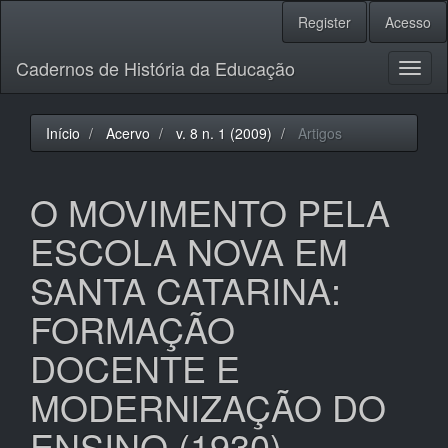
Navegação
Register
Acesso
Principal
Conteúdo
Cadernos de História da Educação
principal
Toggl
Barra
naviga
Lateral
Início
Acervo
v. 8 n. 1 (2009)
Artigos
O MOVIMENTO PELA
ESCOLA NOVA EM
SANTA CATARINA:
FORMAÇÃO
DOCENTE E
MODERNIZAÇÃO DO
ENSINO (1930)