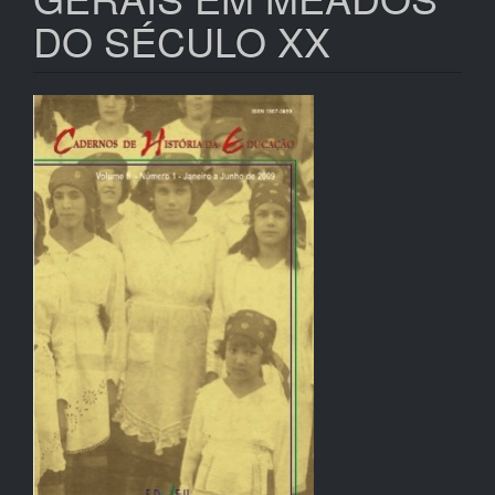
DO SÉCULO XX
Barra
lateral
de
artigos