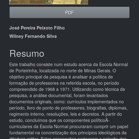
PDF
Conteúdo
José Pereira Peixoto Filho
do
Wilney Fernando Silva
artigo
Resumo
principal
Este trabalho consiste num estudo acerca da Escola Normal
de Porteirinha, localizada no norte de Minas Gerais. O
objetivo principal da pesquisa é analisar a política de
formação de professores na referida escola, no período
compreendido de 1968 a 1971. Utilizando como técnica de
pesquisa, a análise documental, foram levantados
documentos originais, como: currículos implementados no
período, livro de ponto de professores, biografias, diplomas,
regimento interno, resoluções, leis e decretos. A partir do
estudo, concluímos que os componentes políticoÂ­
curriculares da Escola Normal procuraram cumprir um papel
fundamental na concretização dos princípios ideológicos da
ditadura militar. Estas concepções nortearam a seleção dos