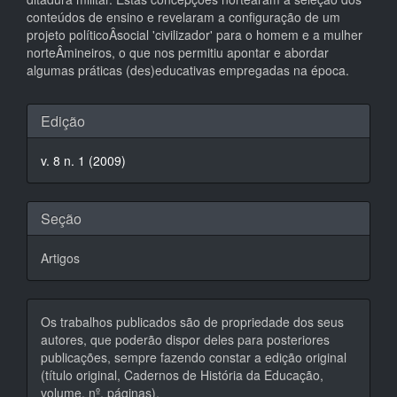
conteúdos de ensino e revelaram a configuração de um
projeto políticoÂ­social 'civilizador' para o homem e a mulher
norteÂ­mineiros, o que nos permitiu apontar e abordar
algumas práticas (des)educativas empregadas na época.
Detalhes
Edição
do
v. 8 n. 1 (2009)
artigo
Seção
Artigos
Os trabalhos publicados são de propriedade dos seus
autores, que poderão dispor deles para posteriores
publicações, sempre fazendo constar a edição original
(título original, Cadernos de História da Educação,
volume, nº, páginas).