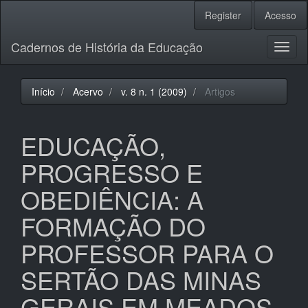
Navegação
Register
Acesso
Principal
Conteúdo
Cadernos de História da Educação
principal
Toggl
Barra
naviga
Lateral
Início
Acervo
v. 8 n. 1 (2009)
Artigos
EDUCAÇÃO,
PROGRESSO E
OBEDIÊNCIA: A
FORMAÇÃO DO
PROFESSOR PARA O
SERTÃO DAS MINAS
GERAIS EM MEADOS