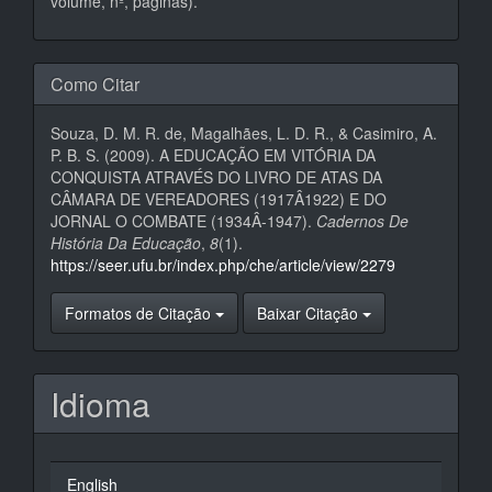
volume, nº, páginas).
Como Citar
Souza, D. M. R. de, Magalhães, L. D. R., & Casimiro, A.
P. B. S. (2009). A EDUCAÇÃO EM VITÓRIA DA
CONQUISTA ATRAVÉS DO LIVRO DE ATAS DA
CÂMARA DE VEREADORES (1917Â­1922) E DO
JORNAL O COMBATE (1934Â­-1947).
Cadernos De
História Da Educação
,
8
(1).
https://seer.ufu.br/index.php/che/article/view/2279
Formatos de Citação
Baixar Citação
Idioma
English