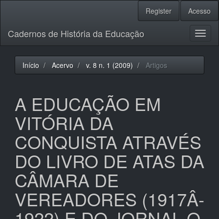
Navegação
Register
Acesso
Principal
Conteúdo
Cadernos de História da Educação
principal
Toggl
Barra
naviga
Lateral
Início
Acervo
v. 8 n. 1 (2009)
Artigos
A EDUCAÇÃO EM
VITÓRIA DA
CONQUISTA ATRAVÉS
DO LIVRO DE ATAS DA
CÂMARA DE
VEREADORES (1917Â­
1922) E DO JORNAL O