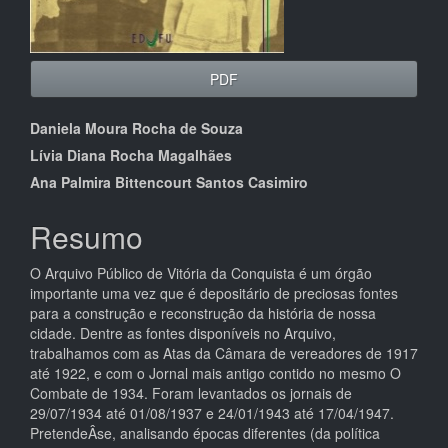
PDF
Conteúdo
Daniela Moura Rocha de Souza
do
Lívia Diana Rocha Magalhães
Ana Palmira Bittencourt Santos Casimiro
artigo
principal
Resumo
O Arquivo Público de Vitória da Conquista é um órgão
importante uma vez que é depositário de preciosas fontes
para a construção e reconstrução da história de nossa
cidade. Dentre as fontes disponíveis no Arquivo,
trabalhamos com as Atas da Câmara de vereadores de 1917
até 1922, e com o Jornal mais antigo contido no mesmo O
Combate de 1934. Foram levantados os jornais de
29/07/1934 até 01/08/1937 e 24/01/1943 até 17/04/1947.
PretendeÂ­se, analisando épocas diferentes (da política