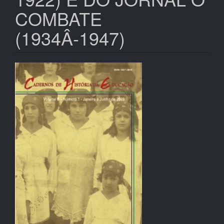
COMBATE
(1934Â­-1947)
Barra
lateral
de
artigos