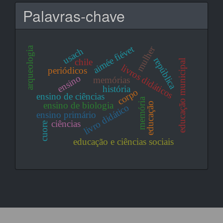
Palavras-chave
aimée fiévet
mulher
arqueologia
usach
república
chile
educação municipal
livros didáticos
periódicos
ensino
memórias
história
corpo
ensino de ciências
memória
ensino de biologia
educação
livro didático
ensino primário
ciências
cuore
educação e ciências sociais