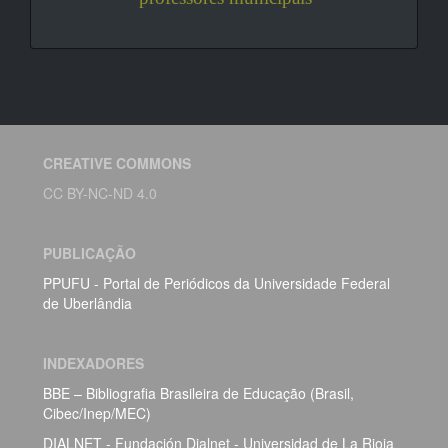
CREATIVE COMMONS
CC BY-NC-ND 4.0
PUBLICAÇÃO
PPUFU - Portal de Periódicos da Universidade Federal
de Uberlândia
INDEXADORES
BBE – Bibliografia Brasileira de Educação (Brasil,
Cibec/Inep/MEC)
DIALNET - Fundación Dialnet - Universidad de La Rioja