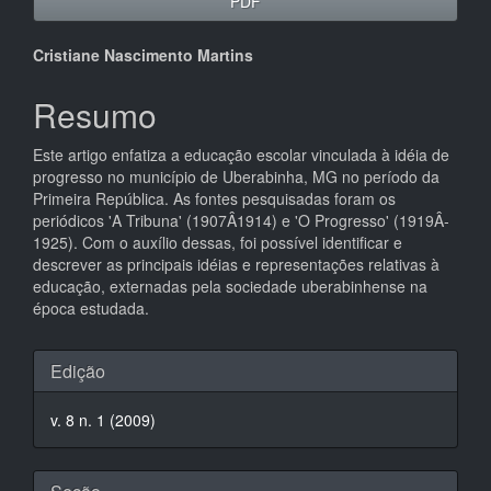
PDF
Conteúdo
Cristiane Nascimento Martins
do
Resumo
artigo
Este artigo enfatiza a educação escolar vinculada à idéia de
principal
progresso no município de Uberabinha, MG no período da
Primeira República. As fontes pesquisadas foram os
periódicos 'A Tribuna' (1907Â­1914) e 'O Progresso' (1919Â­
1925). Com o auxílio dessas, foi possível identificar e
descrever as principais idéias e representações relativas à
educação, externadas pela sociedade uberabinhense na
época estudada.
Detalhes
Edição
do
v. 8 n. 1 (2009)
artigo