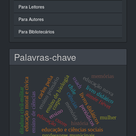
Para Leitores
Para Autores
Para Bibliotecários
Palavras-chave
memórias
ensino de biologia
carlos peña
educação nova
ensino primário
usach
educação moral e cívica
chile
livro didático
ditadura civil-militar
ciências
aimée fiévet
ensino de ciências
livros didáticos
corpo
memória
periódicos
ensino
educação
mulher
cuore
história
educação e ciências sociais
professores municipais