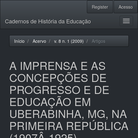
Navegação
Register
Acesso
Principal
Conteúdo
Cadernos de História da Educação
principal
Toggl
Barra
naviga
Lateral
Início
Acervo
v. 8 n. 1 (2009)
Artigos
A IMPRENSA E AS
CONCEPÇÕES DE
PROGRESSO E DE
EDUCAÇÃO EM
UBERABINHA, MG, NA
PRIMEIRA REPÚBLICA
(1907Â­-1925)