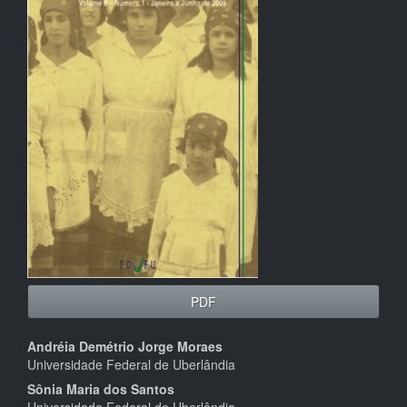
de
artigos
PDF
Conteúdo
Andréia Demétrio Jorge Moraes
Universidade Federal de Uberlândia
do
Sônia Maria dos Santos