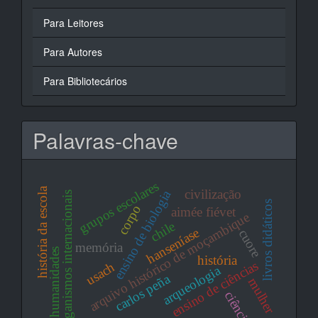
Para Leitores
Para Autores
Para Bibliotecários
Palavras-chave
grupos escolares
história da escola
civilização
ensino de biologia
organismos internacionais
livros didáticos
corpo
aimée fiévet
arquivo histórico de moçambique
chile
hanseníase
cuore
memória
humanidades
história
ensino de ciências
usach
arqueologia
carlos peña
mulher
ciências