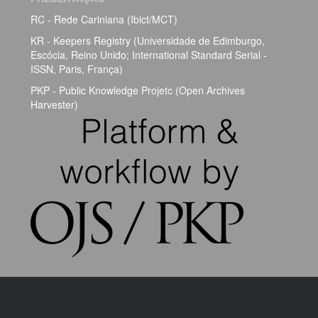
RC - Rede Cariniana (Ibict/MCT)
KR - Keepers Registry (Universidade de Edimburgo,
Escócia, Reino Unido; International Standard Serial -
ISSN, Paris, França)
PKP - Public Knowledge Projetc (Open Archives
Harvester)