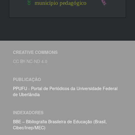
município pedagógico
CREATIVE COMMONS
CC BY-NC-ND 4.0
PUBLICAÇÃO
PPUFU - Portal de Periódicos da Universidade Federal
de Uberlândia
INDEXADORES
BBE – Bibliografia Brasileira de Educação (Brasil,
Cibec/Inep/MEC)