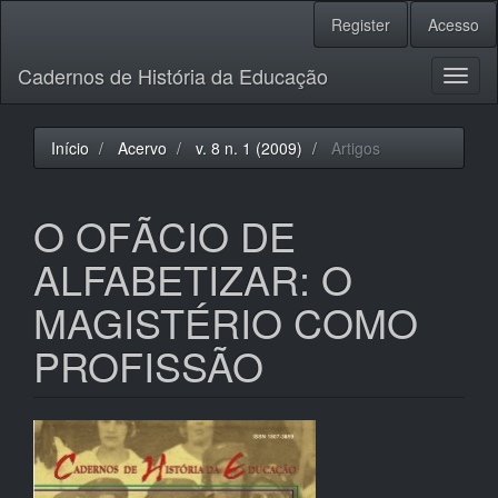
Navegação
Register
Acesso
Principal
Conteúdo
Cadernos de História da Educação
principal
Toggl
Barra
naviga
Lateral
Início
Acervo
v. 8 n. 1 (2009)
Artigos
O OFÃCIO DE
ALFABETIZAR: O
MAGISTÉRIO COMO
PROFISSÃO
Barra
lateral