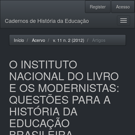
Navegação
Register
Acesso
Principal
Conteúdo
Cadernos de História da Educação
principal
Toggl
Barra
naviga
Lateral
Início
Acervo
v. 11 n. 2 (2012)
Artigos
O INSTITUTO
NACIONAL DO LIVRO
E OS MODERNISTAS:
QUESTÕES PARA A
HISTÓRIA DA
EDUCAÇÃO
BRASILEIRA