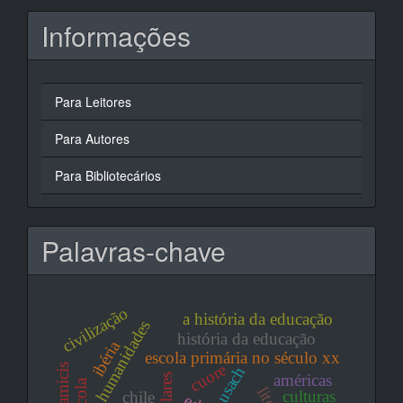
Informações
Para Leitores
Para Autores
Para Bibliotecários
Palavras-chave
civilização
a história da educação
humanidades
história da educação
ibéria
escola primária no século xx
cuore
usach
américas
culturas
chile