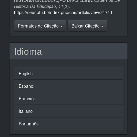
HISTÓRIA DA EDUCAÇÃO BRASILEIRA.
Cadernos De
História Da Educação
,
11
(2).
https://seer.ufu.br/index.php/che/article/view/21711
Formatos de Citação
Baixar Citação
Idioma
English
Español
Français
Italiano
Português