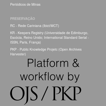
Periódicos de Minas
PRESERVAÇÃO
RC - Rede Cariniana (Ibict/MCT)
KR - Keepers Registry (Universidade de Edimburgo,
Escócia, Reino Unido; International Standard Serial -
ISSN, Paris, França)
PKP - Public Knowledge Projetc (Open Archives
Harvester)