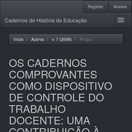
Navegação
Register
Acesso
Principal
Conteúdo
Cadernos de História da Educação
principal
Toggl
Barra
naviga
Lateral
Início
Acervo
v. 7 (2008)
Artigos
OS CADERNOS
COMPROVANTES
COMO DISPOSITIVO
DE CONTROLE DO
TRABALHO
DOCENTE: UMA
CONTRIBUIÇÃO À