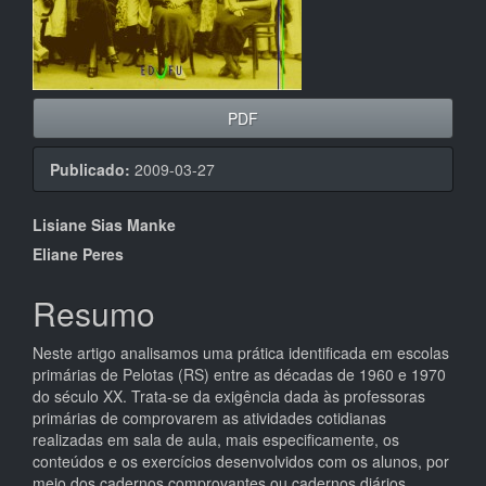
PDF
Publicado:
2009-03-27
Conteúdo
Lisiane Sias Manke
do
Eliane Peres
artigo
Resumo
principal
Neste artigo analisamos uma prática identificada em escolas
primárias de Pelotas (RS) entre as décadas de 1960 e 1970
do século XX. Trata-se da exigência dada às professoras
primárias de comprovarem as atividades cotidianas
realizadas em sala de aula, mais especificamente, os
conteúdos e os exercícios desenvolvidos com os alunos, por
meio dos cadernos comprovantes ou cadernos diários.