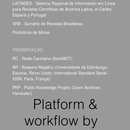
LATINDEX - Sistema Regional de Información em Línea
para Revistas Científicas de América Latina, el Caribe,
Espanã y Portugal
SRB - Sumário de Revistas Brasileiras
Periódicos de Minas
PRESERVAÇÃO
RC - Rede Cariniana (Ibict/MCT)
KR - Keepers Registry (Universidade de Edimburgo,
Escócia, Reino Unido; International Standard Serial -
ISSN, Paris, França)
PKP - Public Knowledge Projetc (Open Archives
Harvester)