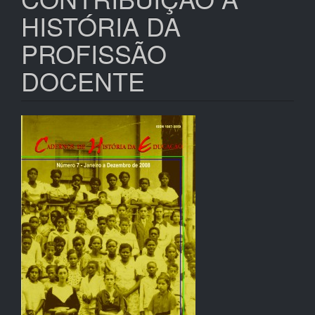
HISTÓRIA DA
PROFISSÃO
DOCENTE
Barra
lateral
de
artigos