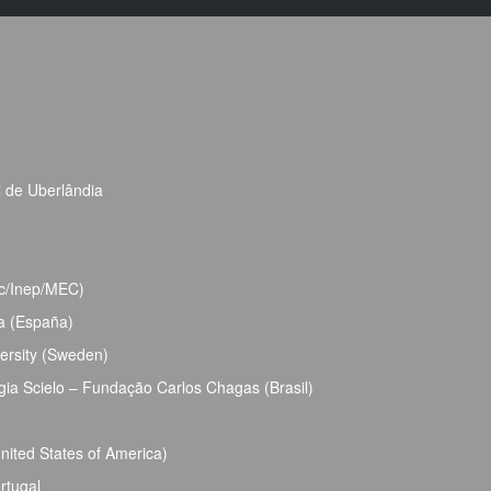
l de Uberlândia
bec/Inep/MEC)
ja (España)
ersity (Sweden)
ia Scielo – Fundação Carlos Chagas (Brasil)
ited States of America)
rtugal