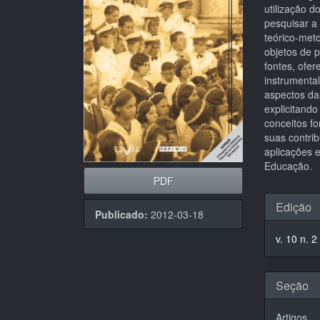
artigos
princi
utilização d
pesquisar a
teórico-meto
objetos de 
fontes, ofe
instrumental
aspectos da
explicitand
conceitos fo
suas contrib
aplicações 
Educação.
PDF
Detal
Edição
Publicado:
2012-03-18
do
v. 10 n. 2
artigo
Seção
Artigos