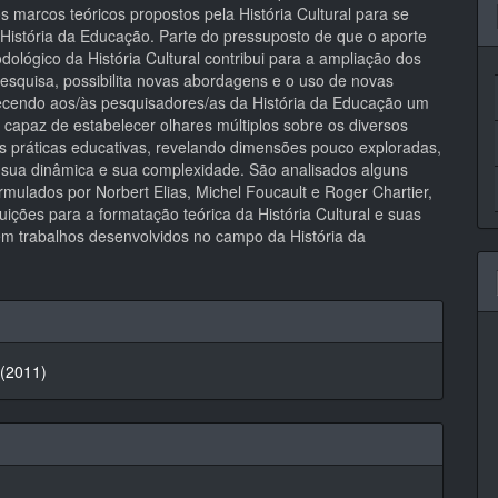
pal
os marcos teóricos propostos pela História Cultural para se
 História da Educação. Parte do pressuposto de que o aporte
dológico da História Cultural contribui para a ampliação dos
pesquisa, possibilita novas abordagens e o uso de novas
recendo aos/às pesquisadores/as da História da Educação um
 capaz de estabelecer olhares múltiplos sobre os diversos
s práticas educativas, revelando dimensões pouco exploradas,
o sua dinâmica e sua complexidade. São analisados alguns
rmulados por Norbert Elias, Michel Foucault e Roger Chartier,
uições para a formatação teórica da História Cultural e suas
em trabalhos desenvolvidos no campo da História da
hes
 (2011)