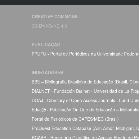
CREATIVE COMMONS
CC BY-NC-ND 4.0
PUBLICAÇÃO
PPUFU - Portal de Periódicos da Universidade Federa
INDEXADORES
BBE – Bibliografia Brasileira de Educação (Brasil, Ci
DIALNET - Fundación Dialnet - Universidad de La Rio
DOAJ - Directory of Open Access Journals - Lund Univ
Educ@ - Publicação On Line de Educação – Metodolog
Portal de Periódicos da CAPES/MEC (Brasil)
ProQuest Education Database (Ann Arbor, Michigan, Un
RCAAP - Repertório Científico de Acesso Aberto de Po