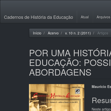
Navegação
Principal
Conteúdo
Cadernos de História da Educação
Atual
Arquivos
principal
Barra
Lateral
Início
Acervo
v. 10 n. 2 (2011)
Artigos
POR UMA HISTÓRI
EDUCAÇÃO: POSSI
ABORDAGENS
Barra
Cont
Maurício E
lateral
do
Resu
de
artigo
Neste artig