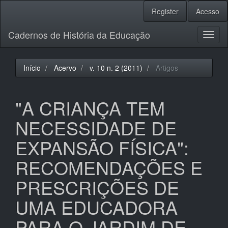
Navegação
Register
Acesso
Principal
Conteúdo
Cadernos de História da Educação
principal
Toggl
Barra
naviga
Lateral
Início
Acervo
v. 10 n. 2 (2011)
Artigos
"A CRIANÇA TEM
NECESSIDADE DE
EXPANSÃO FÍSICA":
RECOMENDAÇÕES E
PRESCRIÇÕES DE
UMA EDUCADORA
PARA O JARDIM DE