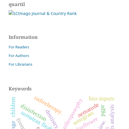
quartil
Information
For Readers
For Authors
For Librarians
Keywords
radiotherapy.
bio-inputs
children
anthroposophy
nematode
disinfection
pgpr
dentistry
sumatran fleabane
sourgrass