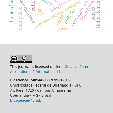
finite elements analysis
benghal dayflower
forensic dentistry
systematic review.
climate change
bone screws
anthroposophic medicine
coffea
weeds.
cleft palate
nurses
cleft lip
ozone
pests.
This journal is licensed under a
Creative Commons
Attribution 4.0 International License
.
Bioscience Journal
-
ISSN 1981-3163
Universidade Federal de Uberlândia - UFU
Av.
Pará, 1720 - Campus Umuarama
Uberlândia - MG - Brasil
biosciencej@ufu.br