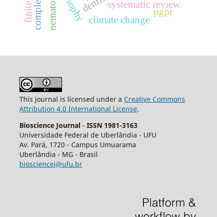
dentistry
nematode
systematic review.
pgpr
climate change
This journal is licensed under a
Creative Commons
Attribution 4.0 International License
.
Bioscience Journal
-
ISSN 1981-3163
Universidade Federal de Uberlândia - UFU
Av.
Pará, 1720 - Campus Umuarama
Uberlândia - MG - Brasil
biosciencej@ufu.br