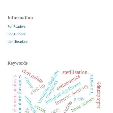
Information
For Readers
For Authors
For Librarians
Keywords
cleft palate
sumatran fleabane
sterilization.
bioreactor
endodontics
finite elements analysis
ozone
complementary therapies
sourgrass
benghal dayflower
radiotherapy.
cleft lip
forensic dentistry
anthroposophy
bone screws
pests.
coffea
weeds.