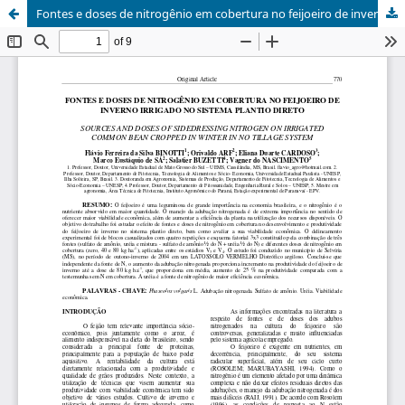
Fontes e doses de nitrogênio em cobertura no feijoeiro de inverno irrigado no sistema plantio direto