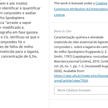
em e aos insetos
This work is licensed under a
Creative
 identificar e quantificar
Commons Attribution 4.0 Internation
m conyzoides e avaliar
License
.
ilho Spodoptera
ica "arraste a vapor
r modificado e,
How to Cite
tografia em fase gasosa
 CG. Verificou-se que o
Caracterização química e atividade
conyzoides foi o
inseticida do óleo essencial de Agera
es de folha de milho
conyzoides L. sobre a lagarta-do-car
nseticida para a lagarta,
do milho Spodoptera frugiperda (J. E.
a concentração de 0,5%.
Smith, 1797) (Lepidoptera: noctuidae)
Bioscience Journal
[online], 2010. [onli
vol. 26, no. 1, pp. 1–5. [Accessed8 Aug
2026]. Available from:
https://seer.ufu.br/index.php/biosci
urnal/article/view/7024
.
More Citation Formats