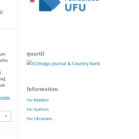
al
quartil
tum
tucho
 .
ne],
ust
Information
encejo
For Readers
For Authors
For Librarians