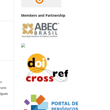
Members and Partnership
,
os
Bruno
rigues