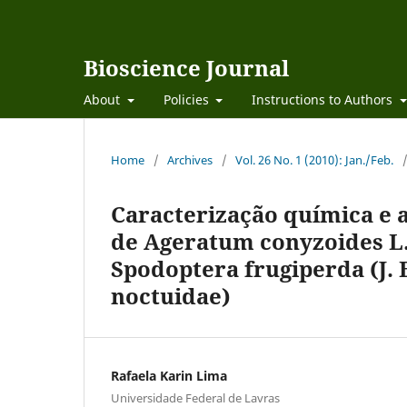
Bioscience Journal
About
Policies
Instructions to Authors
Home
/
Archives
/
Vol. 26 No. 1 (2010): Jan./Feb.
Caracterização química e a
de Ageratum conyzoides L.
Spodoptera frugiperda (J. 
noctuidae)
Rafaela Karin Lima
Universidade Federal de Lavras