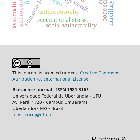
systematic review.
sumatran fleabane
bone screws
nurses
weeds.
anthroposophy
occupational stress.
social vulnerability
This journal is licensed under a
Creative Commons
Attribution 4.0 International License
.
Bioscience Journal
-
ISSN 1981-3163
Universidade Federal de Uberlândia - UFU
Av.
Pará, 1720 - Campus Umuarama
Uberlândia - MG - Brasil
biosciencej@ufu.br