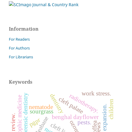
Information
For Readers
For Authors
For Librarians
Keywords
work stress.
radiotherapy.
dentistry
forensic dentistry
anthroposophic medicine
cleft palate
children
nematode
maxillary expansion.
sourgrass
benghal dayflower
pgpr
pests.
ozone
coffea
cleft lip