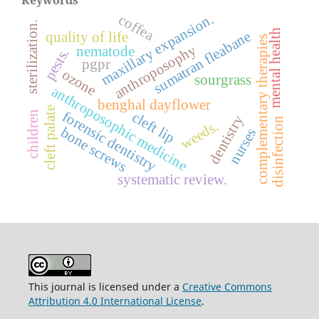
maxillary expansion.
coffea
sterilization.
mental health
sumatran fleabane
quality of life
complementary therapies
anthroposophy
nematode
pests.
pgpr
ozone
sourgrass
anthroposophic medicine
benghal dayflower
cleft palate
forensic dentistry
children
cleft lip
dentistry
disinfection
weeds.
bone screws
nurses
systematic review.
This journal is licensed under a
Creative Commons
Attribution 4.0 International License
.