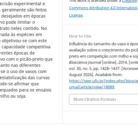
This work is licensed under a
Creative
ecisão experimental e
Commons Attribution 4.0 Internation
 geralmente são feitos
License
.
os desejados em épocas
o pode limitar o
rato neles contido. No
onada às espécies em
How to Cite
 objetivou-se com este
Influência do tamanho do vaso e épo
na capacidade competitiva
avaliação sobre o crescimento do pic
erentes épocas de
preto em competição com milho e soj
ivo com o picão-preto que
Bioscience Journal
[online], 2014. [onli
uanto nas diferentes
vol. 30, no. 5, pp. 1428–1437. [Access
-se o uso de vasos com
August 2026]. Available from:
estabilização das curvas
https://seer.ufu.br/index.php/biosci
ode-se afirmar que
urnal/article/view/18089
.
adequados para os ensaios
ilho ou soja.
More Citation Formats