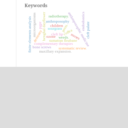
Keywords
anthroposophic medicine
endodontics
benghal dayflower
microorganisms
radiotherapy.
finite elements analysis
anthroposophy
pgpr
cleft palate
pests.
children
sourgrass
coffea
dentistry
cleft lip
nurses
ozone
weeds.
sumatran fleabane
complementary therapies
bone screws
systematic review.
maxillary expansion.