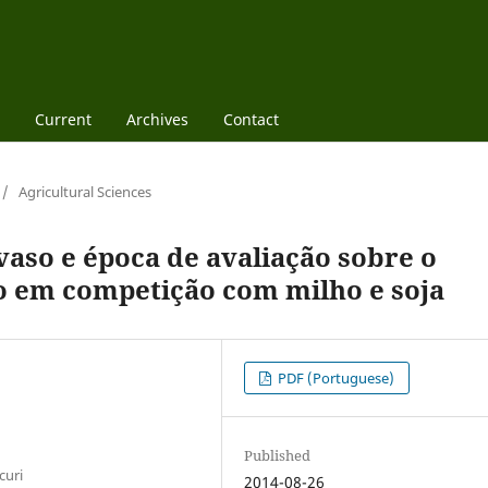
Current
Archives
Contact
/
Agricultural Sciences
aso e época de avaliação sobre o
o em competição com milho e soja
PDF (Portuguese)
Published
curi
2014-08-26