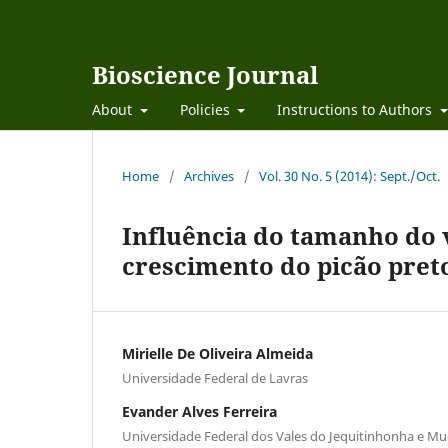
Bioscience Journal
About
Policies
Instructions to Authors
Home
/
Archives
/
Vol. 30 No. 5 (2014): Sept./Oct.
Influência do tamanho do v
crescimento do picão pret
Mirielle De Oliveira Almeida
Universidade Federal de Lavras
Evander Alves Ferreira
Universidade Federal dos Vales do Jequitinhonha e Mu