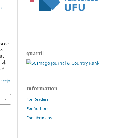
al
ca de
ão
quartil
a .
ne],
ed9
encejo
Information
For Readers
For Authors
For Librarians