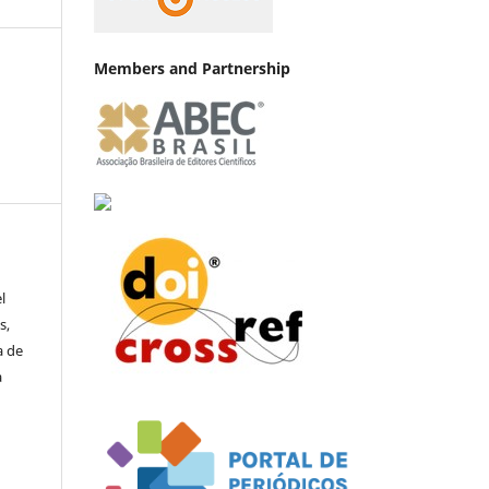
Members and Partnership
l
s,
a de
a