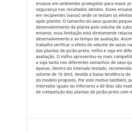
ensaios em ambientes protegidos para maior pr
segurança nos resultados obtidos. Esses ensaios
em recipientes (vasos) onde se testam os efeit
após plantio. O tamanho do vaso quando pequen
desenvolvimento da planta pelo volume de subst
entanto, essa limitação está diretamente relaci
desenvolvimento e ao tempo de avaliação. Assim
trabalho verificar o efeito do volume de vasos 
das plantas de picão-preto, milho e soja em dif
avaliação. O milho apresentou-se mais competit
a soja tanto nos diferentes tamanhos de vaso q
épocas. Dentro do intervalo testado, recomenda
volume de 16 dm3, devido à baixa tendência de 
do modelo proposto. Por este motivo também, p
intervalos iguais ou inferiores a 60 dias são in
de competição das plantas de picão-preto com m