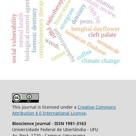
systematic review.
sterilization.
complementary therapies
radiotherapy.
biological control agentes
bone screws
dentistry
cleft lip
sourgrass
forensic dentistry
mental health
social vulnerability
pests.
benghal dayflower
pgpr
anthroposophy
sumatran fleabane
cleft palate
weeds.
nematode
coffea
ozone
climate change
This journal is licensed under a
Creative Commons
Attribution 4.0 International License
.
Bioscience Journal
-
ISSN 1981-3163
Universidade Federal de Uberlândia - UFU
Av.
Pará, 1720 - Campus Umuarama