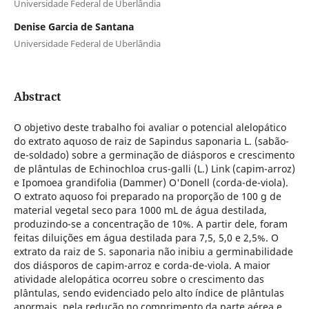
Universidade Federal de Uberlândia
Denise Garcia de Santana
Universidade Federal de Uberlândia
Abstract
O objetivo deste trabalho foi avaliar o potencial alelopático
do extrato aquoso de raiz de Sapindus saponaria L. (sabão-
de-soldado) sobre a germinação de diásporos e crescimento
de plântulas de Echinochloa crus-galli (L.) Link (capim-arroz)
e Ipomoea grandifolia (Dammer) O'Donell (corda-de-viola).
O extrato aquoso foi preparado na proporção de 100 g de
material vegetal seco para 1000 mL de água destilada,
produzindo-se a concentração de 10%. A partir dele, foram
feitas diluições em água destilada para 7,5, 5,0 e 2,5%. O
extrato da raiz de S. saponaria não inibiu a germinabilidade
dos diásporos de capim-arroz e corda-de-viola. A maior
atividade alelopática ocorreu sobre o crescimento das
plântulas, sendo evidenciado pelo alto índice de plântulas
anormais, pela redução no comprimento da parte aérea e,