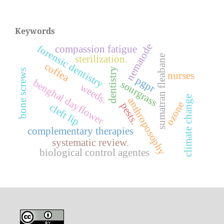
Keywords
nematode
forensic dentistry
compassion fatigue
sumatran fleabane
sterilization.
coffea
dentistry
bone screws
nurses
pgpr
benghal dayflower
sourgrass
weeds.
climate change
anthroposophy
ozone
pests.
cleft lip
complementary therapies
systematic review.
biological control agentes