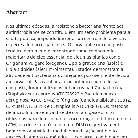
Abstract
Nas últimas décadas, a resistência bacteriana frente aos
antimicrobianos se constituiu em um sério problema para a
saúde pública, impondo barreiras ao controle de diversas
espécies de microrganismos. O carvacrol é um composto
fenólico geralmenete encontrado como componente
majoritário do óleo essencial de algumas plantas como
Origanum vulgare (orégano), Lippia graveolens (Lípia) e
Lipia sidoides (alecrim-pimenta). Estudos demonstram a
atividade antibacteriana do orégano, possivelmente devido
ao carvacrol. Para avaliar a ação antimicrobiana desse
composto, foram utilizadas linhagens padrão bacterianas
(Staphylococcus aureus ATCC25923 e Pseudomonasa
aeruginosa ATCC15442) e fúngicas (Candida albicans ICB12,
C. krusei ATCC6258 e C. tropicalis ATCC13803). Os métodos
de microdiluição em caldo e de contato gasoso foram
utilizados para determinar a concentração inibitória mínima
(CIM) e a dose inibitória mínima (DIM) respectivamente,
bem como a atividade moduladora da ação antibiótica
através de ambos os métodos. O carvacrol, combinado em