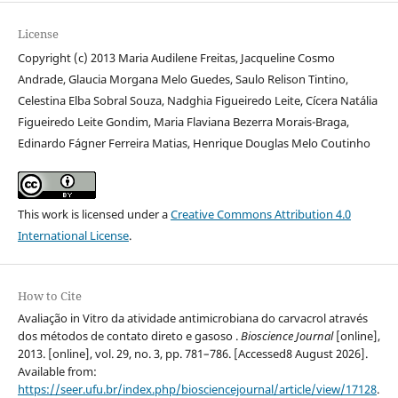
License
Copyright (c) 2013 Maria Audilene Freitas, Jacqueline Cosmo
Andrade, Glaucia Morgana Melo Guedes, Saulo Relison Tintino,
Celestina Elba Sobral Souza, Nadghia Figueiredo Leite, Cícera Natália
Figueiredo Leite Gondim, Maria Flaviana Bezerra Morais-Braga,
Edinardo Fágner Ferreira Matias, Henrique Douglas Melo Coutinho
This work is licensed under a
Creative Commons Attribution 4.0
International License
.
How to Cite
Avaliação in Vitro da atividade antimicrobiana do carvacrol através
dos métodos de contato direto e gasoso .
Bioscience Journal
[online],
2013. [online], vol. 29, no. 3, pp. 781–786. [Accessed8 August 2026].
Available from:
https://seer.ufu.br/index.php/biosciencejournal/article/view/17128
.