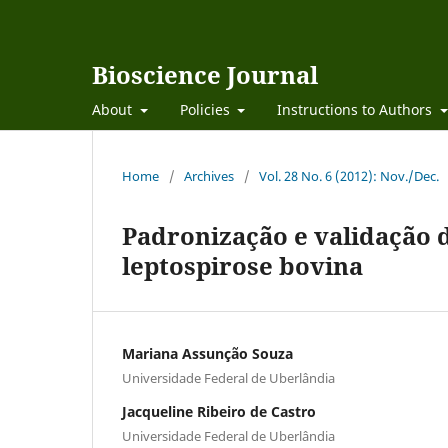
Bioscience Journal
About
Policies
Instructions to Authors
Home
/
Archives
/
Vol. 28 No. 6 (2012): Nov./Dec.
Padronização e validação d
leptospirose bovina
Mariana Assunção Souza
Universidade Federal de Uberlândia
Jacqueline Ribeiro de Castro
Universidade Federal de Uberlândia