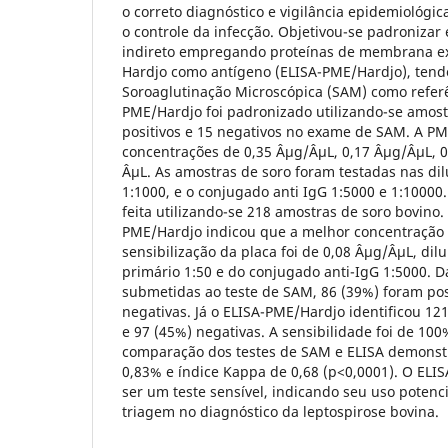
o correto diagnóstico e vigilância epidemiológi
o controle da infecção. Objetivou-se padronizar e
indireto empregando proteínas de membrana ex
Hardjo como antígeno (ELISA-PME/Hardjo), tendo
Soroaglutinação Microscópica (SAM) como referê
PME/Hardjo foi padronizado utilizando-se amost
positivos e 15 negativos no exame de SAM. A PM
concentrações de 0,35 Âµg/ÂµL, 0,17 Âµg/ÂµL, 0
ÂµL. As amostras de soro foram testadas nas dilu
1:1000, e o conjugado anti IgG 1:5000 e 1:10000. 
feita utilizando-se 218 amostras de soro bovino
PME/Hardjo indicou que a melhor concentração 
sensibilização da placa foi de 0,08 Âµg/ÂµL, dil
primário 1:50 e do conjugado anti-IgG 1:5000. 
submetidas ao teste de SAM, 86 (39%) foram posi
negativas. Já o ELISA-PME/Hardjo identificou 12
e 97 (45%) negativas. A sensibilidade foi de 100
comparação dos testes de SAM e ELISA demonst
0,83% e índice Kappa de 0,68 (p<0,0001). O EL
ser um teste sensível, indicando seu uso poten
triagem no diagnóstico da leptospirose bovina.