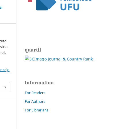
al
reto
vina .
quartil
ne],
encejo
Information
For Readers
For Authors
For Librarians