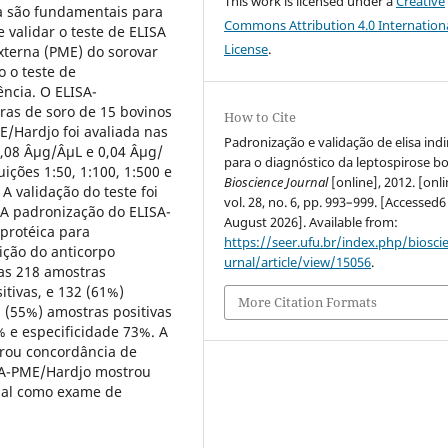
This work is licensed under a
Creative
ca são fundamentais para
Commons Attribution 4.0 Internation
 validar o teste de ELISA
License
.
terna (PME) do sorovar
 o teste de
ncia. O ELISA-
ras de soro de 15 bovinos
How to Cite
E/Hardjo foi avaliada nas
Padronização e validação de elisa indi
,08 Âµg/ÂµL e 0,04 Âµg/
para o diagnóstico da leptospirose bo
ições 1:50, 1:100, 1:500 e
Bioscience Journal
[online], 2012. [onli
A validação do teste foi
vol. 28, no. 6, pp. 993–999. [Accessed6
. A padronização do ELISA-
August 2026]. Available from:
protéica para
https://seer.ufu.br/index.php/biosci
uição do anticorpo
urnal/article/view/15056
.
Das 218 amostras
tivas, e 132 (61%)
More Citation Formats
1 (55%) amostras positivas
% e especificidade 73%. A
rou concordância de
ISA-PME/Hardjo mostrou
cial como exame de