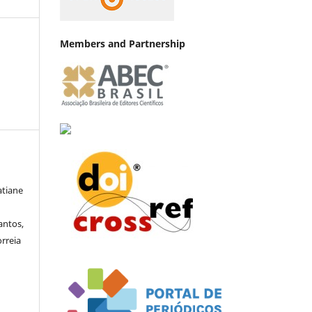
Members and Partnership
atiane
a
antos,
orreia