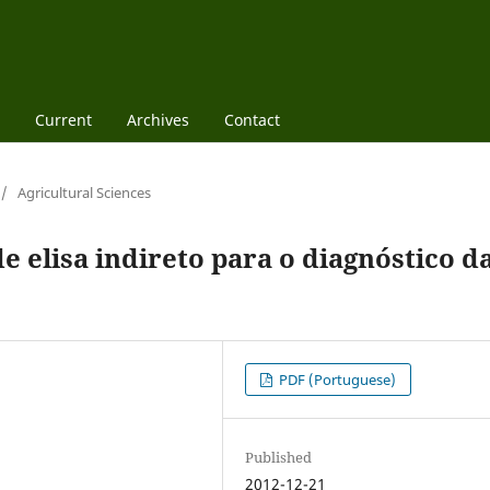
Current
Archives
Contact
/
Agricultural Sciences
e elisa indireto para o diagnóstico d
PDF (Portuguese)
Published
2012-12-21