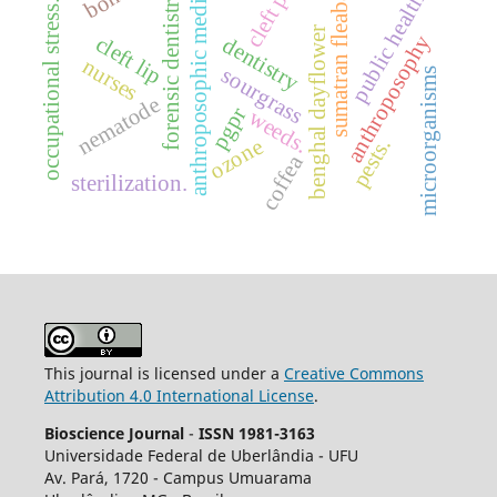
cleft palate
anthroposophic medicine
sumatran fleabane
forensic dentistry
public health
occupational stress.
benghal dayflower
anthroposophy
cleft lip
dentistry
nurses
sourgrass
microorganisms
nematode
pgpr
weeds.
ozone
pests.
coffea
sterilization.
This journal is licensed under a
Creative Commons
Attribution 4.0 International License
.
Bioscience Journal
-
ISSN 1981-3163
Universidade Federal de Uberlândia - UFU
Av.
Pará, 1720 - Campus Umuarama