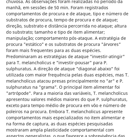
chuvosa. As observações foram realizadas no período da
manhã, em sessões de 50 min. Foram registrados
comportamentos de procura e de ataque, tipo e número de
substratos de procura, tempo de procura e de ataque;
direção, substrato e distância percorrida no ataque; altura
do substrato; tamanho e tipo de item alimentar;
manipulação; comportamento pós-ataque. A estratégia de
procura "estático" e os substratos de procura "árvores"
foram mais frequentes para as duas espécies.
Predominaram as estratégias de ataque "investir-atingir"
para T. melancholicus e "investir-pousar" para P.
sulphuratus. A direção de ataque "diagonal abaixo" foi
utilizada com maior frequência pelas duas espécies, mas T.
melancholicus atacou presas principalmente no "ar" e P.
sulphuratus na "grama". O principal item alimentar foi
"artrópode". Para a maioria das variáveis, T. melancholicus
apresentou valores médios maiores do que P. sulphuratus,
exceto para tempo médio de procura em vôo e número de
poleiros na procura. Embora T. melancholicus apresente
comportamentos mais especializados no item alimentar e
na forma de captura, as duas espécies pesquisadas
mostraram ampla plasticidade comportamental com
aspectos generalistas, o que favorece a sobrevivência das