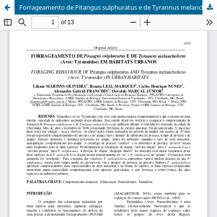
Forrageamento de Pitangus sulphuratus e de Tyrannus melancholicus (Aves: Tyrannidae) em hábitats urbanos