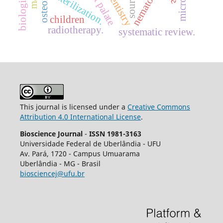
cleft palate
nematode
dentistry
sterilization.
children
radiotherapy.
systematic review.
This journal is licensed under a
Creative Commons
Attribution 4.0 International License
.
Bioscience Journal
-
ISSN 1981-3163
Universidade Federal de Uberlândia - UFU
Av.
Pará, 1720 - Campus Umuarama
Uberlândia - MG - Brasil
biosciencej@ufu.br