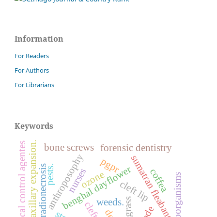
Information
For Readers
For Authors
For Librarians
Keywords
maxillary expansion.
biological control agentes
bone screws
forensic dentistry
anthroposophy
sumatran fleabane
pgpr
pests.
osteoradionecrosis
benghal dayflower
nurses
coffea
ozone
microorganisms
cleft lip
sourgrass
weeds.