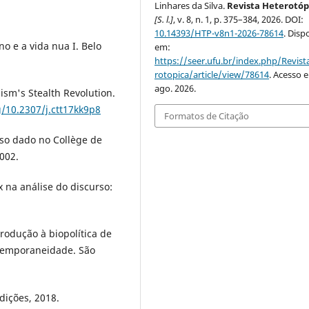
Linhares da Silva.
Revista Heterotóp
[S. l.]
, v. 8, n. 1, p. 375–384, 2026. DOI:
10.14393/HTP-v8n1-2026-78614
. Disp
 e a vida nua I. Belo
em:
https://seer.ufu.br/index.php/Revis
rotopica/article/view/78614
. Acesso 
ago. 2026.
sm's Stealth Revolution.
g/10.2307/j.ctt17kk9p8
Formatos de Citação
so dado no Collège de
002.
 na análise do discurso:
rodução à biopolítica de
temporaneidade. São
dições, 2018.