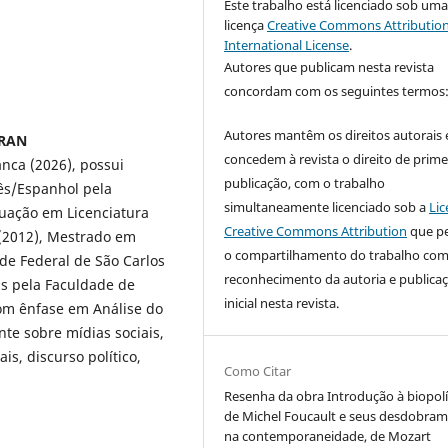
Este trabalho está licenciado sob um
licença
Creative Commons Attribution
International License
.
Autores que publicam nesta revista
concordam com os seguintes termos
Autores mantêm os direitos autorais 
FRAN
concedem à revista o direito de prime
nca (2026), possui
publicação, com o trabalho
ês/Espanhol pela
simultaneamente licenciado sob a
Lic
duação em Licenciatura
Creative Commons Attribution
que p
 (2012), Mestrado em
o compartilhamento do trabalho co
de Federal de São Carlos
reconhecimento da autoria e publica
s pela Faculdade de
inicial nesta revista.
com ênfase em Análise do
te sobre mídias sociais,
s, discurso político,
Como Citar
Resenha da obra Introdução à biopolí
de Michel Foucault e seus desdobra
na contemporaneidade, de Mozart