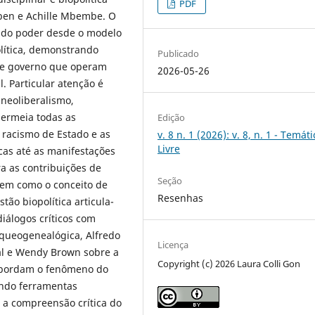
PDF
ben e Achille Mbembe. O
s do poder desde o modelo
olítica, demonstrando
Publicado
de governo que operam
2026-05-26
. Particular atenção é
neoliberalismo,
ermeia todas as
Edição
o racismo de Estado e as
v. 8 n. 1 (2026): v. 8, n. 1 - Temáti
Livre
cas até as manifestações
a as contribuições de
Seção
bem como o conceito de
Resenhas
ão biopolítica articula-
diálogos críticos com
rqueogenealógica, Alfredo
Licença
al e Wendy Brown sobre a
Copyright (c) 2026 Laura Colli Gon
 abordam o fenômeno do
endo ferramentas
e a compreensão crítica do