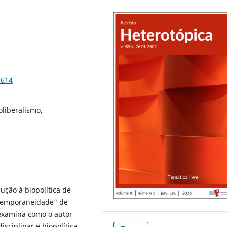
8614
oliberalismo,
ução à biopolítica de
ntemporaneidade" de
 examina como o autor
isciplinar e biopolítica