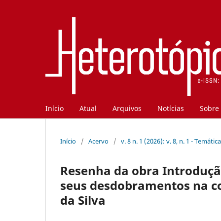
Início
Atual
Arquivos
Notícias
Sobre
Início
/
Acervo
/
v. 8 n. 1 (2026): v. 8, n. 1 - Temátic
Resenha da obra Introdução
seus desdobramentos na c
da Silva