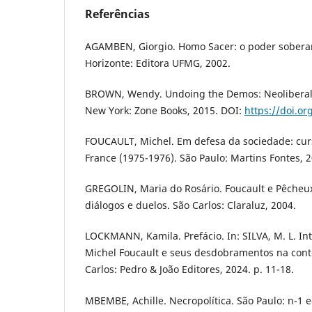
Referências
AGAMBEN, Giorgio. Homo Sacer: o poder soberano
Horizonte: Editora UFMG, 2002.
BROWN, Wendy. Undoing the Demos: Neoliberali
New York: Zone Books, 2015. DOI:
https://doi.or
FOUCAULT, Michel. Em defesa da sociedade: cur
France (1975-1976). São Paulo: Martins Fontes, 2
GREGOLIN, Maria do Rosário. Foucault e Pêcheux
diálogos e duelos. São Carlos: Claraluz, 2004.
LOCKMANN, Kamila. Prefácio. In: SILVA, M. L. Int
Michel Foucault e seus desdobramentos na con
Carlos: Pedro & João Editores, 2024. p. 11-18.
MBEMBE, Achille. Necropolítica. São Paulo: n-1 e