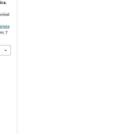
ica
,
onível
taHete
em: 7