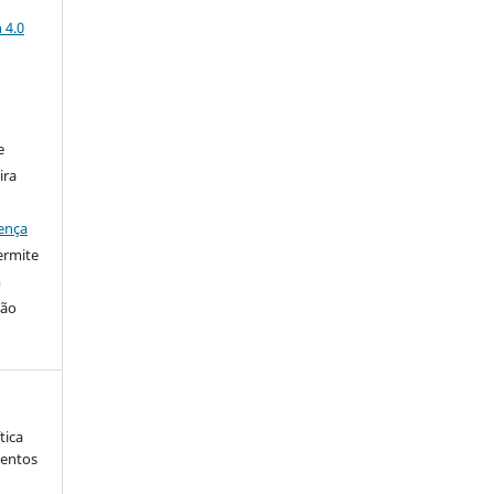
a
 4.0
:
e
ira
ença
ermite
m
ção
tica
mentos