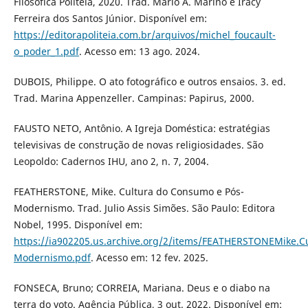
Filosófica Politeia, 2020. Trad. Mario A. Marino e Iracy
Ferreira dos Santos Júnior. Disponível em:
https://editorapoliteia.com.br/arquivos/michel_foucault-
o_poder_1.pdf
. Acesso em: 13 ago. 2024.
DUBOIS, Philippe. O ato fotográfico e outros ensaios. 3. ed.
Trad. Marina Appenzeller. Campinas: Papirus, 2000.
FAUSTO NETO, Antônio. A Igreja Doméstica: estratégias
televisivas de construção de novas religiosidades. São
Leopoldo: Cadernos IHU, ano 2, n. 7, 2004.
FEATHERSTONE, Mike. Cultura do Consumo e Pós-
Modernismo. Trad. Julio Assis Simões. São Paulo: Editora
Nobel, 1995. Disponível em:
https://ia902205.us.archive.org/2/items/FEATHERSTONEM
Modernismo.pdf
. Acesso em: 12 fev. 2025.
FONSECA, Bruno; CORREIA, Mariana. Deus e o diabo na
terra do voto. Agência Pública, 3 out. 2022. Disponível em: