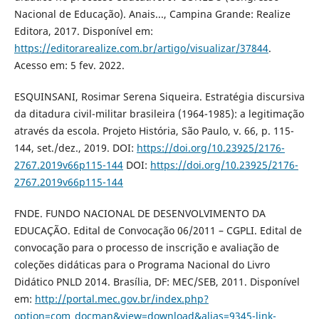
Nacional de Educação). Anais..., Campina Grande: Realize
Editora, 2017. Disponível em:
https://editorarealize.com.br/artigo/visualizar/37844
.
Acesso em: 5 fev. 2022.
ESQUINSANI, Rosimar Serena Siqueira. Estratégia discursiva
da ditadura civil-militar brasileira (1964-1985): a legitimação
através da escola. Projeto História, São Paulo, v. 66, p. 115-
144, set./dez., 2019. DOI:
https://doi.org/10.23925/2176-
2767.2019v66p115-144
DOI:
https://doi.org/10.23925/2176-
2767.2019v66p115-144
FNDE. FUNDO NACIONAL DE DESENVOLVIMENTO DA
EDUCAÇÃO. Edital de Convocação 06/2011 – CGPLI. Edital de
convocação para o processo de inscrição e avaliação de
coleções didáticas para o Programa Nacional do Livro
Didático PNLD 2014. Brasília, DF: MEC/SEB, 2011. Disponível
em:
http://portal.mec.gov.br/index.php?
option=com_docman&view=download&alias=9345-link-