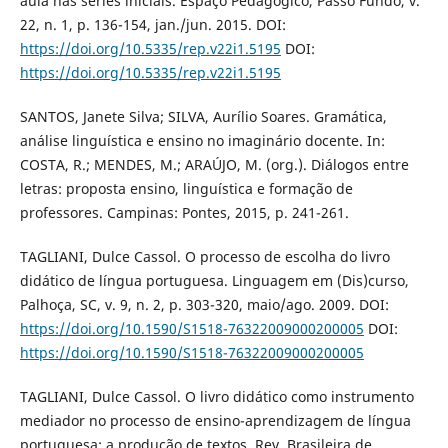
aula nas séries iniciais. Espaço Pedagógico, Passo Fundo, v.
22, n. 1, p. 136-154, jan./jun. 2015. DOI:
https://doi.org/10.5335/rep.v22i1.5195
DOI:
https://doi.org/10.5335/rep.v22i1.5195
SANTOS, Janete Silva; SILVA, Aurílio Soares. Gramática,
análise linguística e ensino no imaginário docente. In:
COSTA, R.; MENDES, M.; ARAÚJO, M. (org.). Diálogos entre
letras: proposta ensino, linguística e formação de
professores. Campinas: Pontes, 2015, p. 241-261.
TAGLIANI, Dulce Cassol. O processo de escolha do livro
didático de língua portuguesa. Linguagem em (Dis)curso,
Palhoça, SC, v. 9, n. 2, p. 303-320, maio/ago. 2009. DOI:
https://doi.org/10.1590/S1518-76322009000200005
DOI:
https://doi.org/10.1590/S1518-76322009000200005
TAGLIANI, Dulce Cassol. O livro didático como instrumento
mediador no processo de ensino-aprendizagem de língua
portuguesa: a produção de textos. Rev. Brasileira de