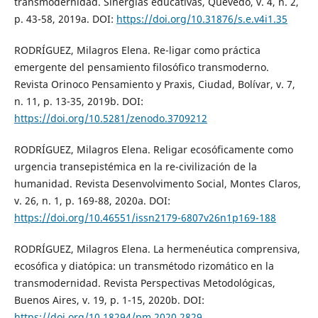
transmodernidad. Sinergias educativas, Quevedo, v. 4, n. 2,
p. 43-58, 2019a. DOI:
https://doi.org/10.31876/s.e.v4i1.35
RODRÍGUEZ, Milagros Elena. Re-ligar como práctica
emergente del pensamiento filosófico transmoderno.
Revista Orinoco Pensamiento y Praxis, Ciudad, Bolívar, v. 7,
n. 11, p. 13-35, 2019b. DOI:
https://doi.org/10.5281/zenodo.3709212
RODRÍGUEZ, Milagros Elena. Religar ecosóficamente como
urgencia transepistémica en la re-civilización de la
humanidad. Revista Desenvolvimento Social, Montes Claros,
v. 26, n. 1, p. 169-88, 2020a. DOI:
https://doi.org/10.46551/issn2179-6807v26n1p169-188
RODRÍGUEZ, Milagros Elena. La hermenéutica comprensiva,
ecosófica y diatópica: un transmétodo rizomático en la
transmodernidad. Revista Perspectivas Metodológicas,
Buenos Aires, v. 19, p. 1-15, 2020b. DOI:
https://doi.org/10.18294/pm.2020.2829