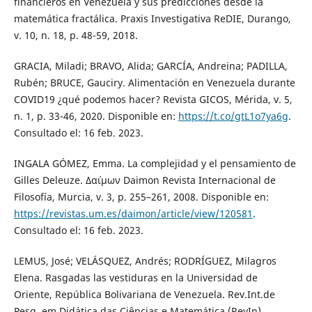
financieros en Venezuela y sus predicciones desde la
matemática fractálica. Praxis Investigativa ReDIE, Durango,
v. 10, n. 18, p. 48-59, 2018.
GRACIA, Miladi; BRAVO, Alida; GARCÍA, Andreina; PADILLA,
Rubén; BRUCE, Gauciry. Alimentación en Venezuela durante
COVID19 ¿qué podemos hacer? Revista GICOS, Mérida, v. 5,
n. 1, p. 33-46, 2020. Disponible en:
https://t.co/gtL1o7ya6g
.
Consultado el: 16 feb. 2023.
INGALA GÓMEZ, Emma. La complejidad y el pensamiento de
Gilles Deleuze. Δα´ιμων Daimon Revista Internacional de
Filosofía, Murcia, v. 3, p. 255–261, 2008. Disponible en:
https://revistas.um.es/daimon/article/view/120581
.
Consultado el: 16 feb. 2023.
LEMUS, José; VELÁSQUEZ, Andrés; RODRÍGUEZ, Milagros
Elena. Rasgadas las vestiduras en la Universidad de
Oriente, República Bolivariana de Venezuela. Rev.Int.de
Pesq. em Didática das Ciências e Matemática (RevIn),