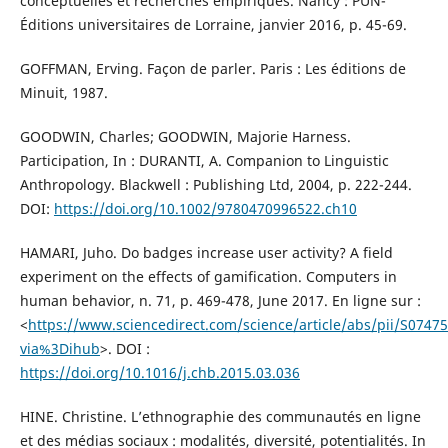
conceptuelles et recherches empiriques. Nancy : PUN-
Éditions universitaires de Lorraine, janvier 2016, p. 45-69.
GOFFMAN, Erving. Façon de parler. Paris : Les éditions de
Minuit, 1987.
GOODWIN, Charles; GOODWIN, Majorie Harness.
Participation, In : DURANTI, A. Companion to Linguistic
Anthropology. Blackwell : Publishing Ltd, 2004, p. 222-244.
DOI:
https://doi.org/10.1002/9780470996522.ch10
HAMARI, Juho. Do badges increase user activity? A field
experiment on the effects of gamification. Computers in
human behavior, n. 71, p. 469-478, June 2017. En ligne sur :
<
https://www.sciencedirect.com/science/article/abs/pii/S074
via%3Dihub
>. DOI :
https://doi.org/10.1016/j.chb.2015.03.036
HINE. Christine. L’ethnographie des communautés en ligne
et des médias sociaux : modalités, diversité, potentialités. In