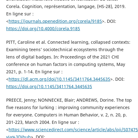
Corela. Cognition, représentation, langage, (HS-28), 2019.
En ligne sur :
<
https://journals.openedition.org/corela/9185
>. DOI:
https://doi.org/10.4000/corela.9185
PITT, Caroline et al. Connected learning, collapsed contexts:
Examining teens’ sociotechnical ecosystems through the
lens of digital badges. In: Proceedings of the 2021 CHI
conference on human factors in computing systems, May
2021, p. 1-14. En ligne sur :
<
https://dl.acm.org/doi/10.1145/3411764.3445635
>. DOI:
https://doi.org/10.1145/3411764.3445635
PREECE, Jenny; NONNECKE, Blair; ANDREWS, Dorine. The top
five reasons for lurking : improving community experiences
for everyone. Computers in Human Behavior, v. 2, n. 20, p.
201-223, March 2004. En ligne sur :
<
https://www.sciencedirect.com/science/article/abs/pii/S074
via%3Dihub
>. DOI: