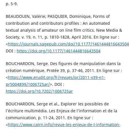
p. 5-9.
BEAUDOUIN, Valérie; PASQUIER, Dominique, Forms of
contribution and contributors profiles : An automated
textual analysis of amateur on line film critics. New Media &
Society, v. 19, n. 11, p. 1810-1828, April 2016. En ligne sur :
<
https://journals.sagepub.com/doi/10.1177/1461444816643504
DOI :
https://doi.org/10.1177/1461444816643504
BOUCHARDON, Serge. Des figures de manipulation dans la
création numérique. Protée 39, p. 37-46, 2011. En ligne sur :
<
https://www.erudit.org/fr/revues/pr/2011-v39-n1-
pr5004899/1006725ar/
>. DOI :
https://doi.org/10.7202/1006725ar
BOUCHARDON, Serge et al., Explorer les possibles de
l’écriture multimédia. Les Enjeux de l’information et de la
communication, p. 11-24, 2011. En ligne sur :
<
https://www.cairn.info/revue-les-enjeux-de-l-information-