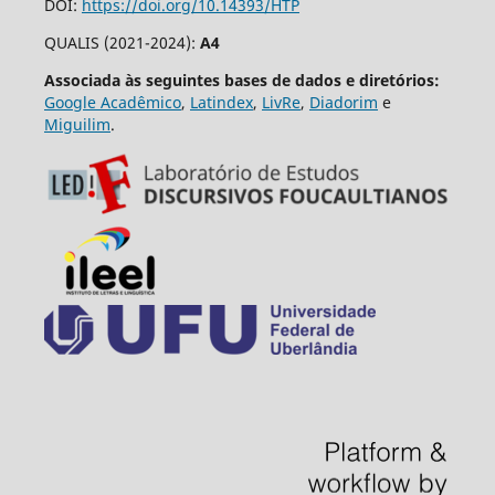
DOI:
https://doi.org/10.14393/HTP
QUALIS (2021-2024):
A4
Associada às seguintes bases de dados e diretórios:
Google Acadêmico
,
Latindex
,
LivRe
,
Diadorim
e
Miguilim
.