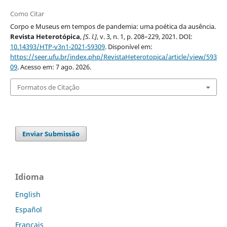
Como Citar
Corpo e Museus em tempos de pandemia: uma poética da ausência.
Revista Heterotópica
,
[S. l.]
, v. 3, n. 1, p. 208–229, 2021. DOI:
10.14393/HTP-v3n1-2021-59309
. Disponível em:
https://seer.ufu.br/index.php/RevistaHeterotopica/article/view/593
09
. Acesso em: 7 ago. 2026.
Formatos de Citação
Enviar Submissão
Idioma
English
Español
Français