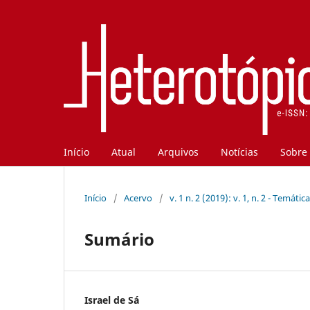
Início
Atual
Arquivos
Notícias
Sobre
Início
/
Acervo
/
v. 1 n. 2 (2019): v. 1, n. 2 - Temátic
Sumário
Israel de Sá