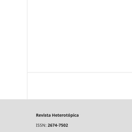
Revista Heterotópica
ISSN:
2674-7502