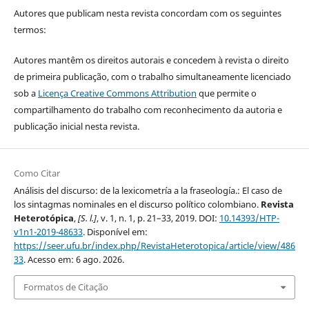
Autores que publicam nesta revista concordam com os seguintes
termos:
Autores mantêm os direitos autorais e concedem à revista o direito
de primeira publicação, com o trabalho simultaneamente licenciado
sob a
Licença Creative Commons Attribution
que permite o
compartilhamento do trabalho com reconhecimento da autoria e
publicação inicial nesta revista.
Como Citar
Análisis del discurso: de la lexicometría a la fraseología.: El caso de
los sintagmas nominales en el discurso político colombiano.
Revista
Heterotópica
,
[S. l.]
, v. 1, n. 1, p. 21–33, 2019. DOI:
10.14393/HTP-
v1n1-2019-48633
. Disponível em:
https://seer.ufu.br/index.php/RevistaHeterotopica/article/view/486
33
. Acesso em: 6 ago. 2026.
Formatos de Citação