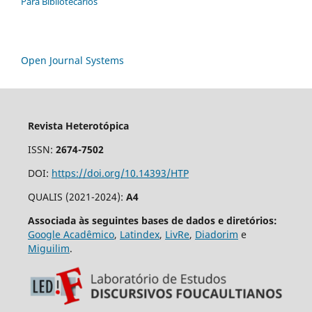
Para Bibliotecários
Open Journal Systems
Revista Heterotópica
ISSN:
2674-7502
DOI:
https://doi.org/10.14393/HTP
QUALIS (2021-2024):
A4
Associada às seguintes bases de dados e diretórios:
Google Acadêmico
,
Latindex
,
LivRe
,
Diadorim
e
Miguilim
.