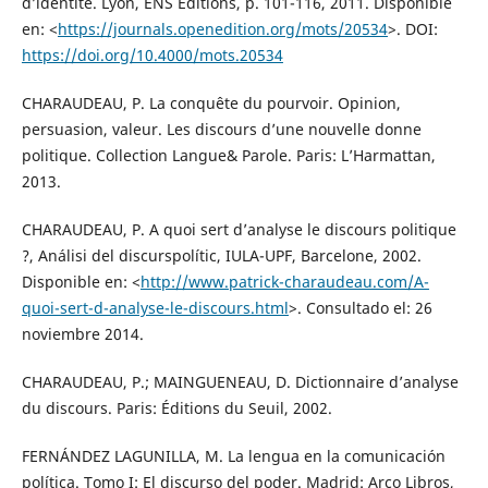
d’identité. Lyon, ENS Éditions, p. 101-116, 2011. Disponible
en: <
https://journals.openedition.org/mots/20534
>. DOI:
https://doi.org/10.4000/mots.20534
CHARAUDEAU, P. La conquête du pourvoir. Opinion,
persuasion, valeur. Les discours d’une nouvelle donne
politique. Collection Langue& Parole. Paris: L’Harmattan,
2013.
CHARAUDEAU, P. A quoi sert d’analyse le discours politique
?, Análisi del discurspolític, IULA-UPF, Barcelone, 2002.
Disponible en: <
http://www.patrick-charaudeau.com/A-
quoi-sert-d-analyse-le-discours.html
>. Consultado el: 26
noviembre 2014.
CHARAUDEAU, P.; MAINGUENEAU, D. Dictionnaire d’analyse
du discours. Paris: Éditions du Seuil, 2002.
FERNÁNDEZ LAGUNILLA, M. La lengua en la comunicación
política. Tomo I: El discurso del poder. Madrid: Arco Libros,