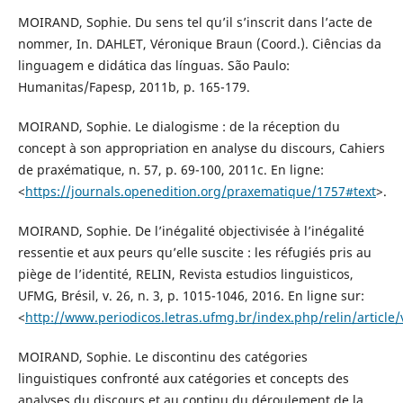
MOIRAND, Sophie. Du sens tel qu’il s’inscrit dans l’acte de
nommer, In. DAHLET, Véronique Braun (Coord.). Ciências da
linguagem e didática das línguas. São Paulo:
Humanitas/Fapesp, 2011b, p. 165-179.
MOIRAND, Sophie. Le dialogisme : de la réception du
concept à son appropriation en analyse du discours, Cahiers
de praxématique, n. 57, p. 69-100, 2011c. En ligne:
<
https://journals.openedition.org/praxematique/1757#text
>.
MOIRAND, Sophie. De l’inégalité objectivisée à l’inégalité
ressentie et aux peurs qu’elle suscite : les réfugiés pris au
piège de l’identité, RELIN, Revista estudios linguisticos,
UFMG, Brésil, v. 26, n. 3, p. 1015-1046, 2016. En ligne sur:
<
http://www.periodicos.letras.ufmg.br/index.php/relin/article
MOIRAND, Sophie. Le discontinu des catégories
linguistiques confronté aux catégories et concepts des
analyses du discours et au continu du déroulement de la