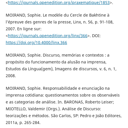
<
https://journals.openedition.org/praxematique/1853
>.
MOIRAND, Sophie. Le modèle du Cercle de Bakhtine à
l’épreuve des genres de la presse, Linx, n. 56, p. 91-108,
2007. En ligne sur:
<
https://journals.openedition.org/linx/366
>. DOI:
https://doi.org/10.4000/linx.366
MOIRAND, Sophie. Discurso, memórias e contextos : a
propósito do funcionamento da alusão na imprensa,
Estudos da Língua(gem), Imagens de discursos, v. 6, n. 1,
2008.
MOIRAND, Sophie. Responsabilidade e enunciação na
imprensa cotidiana: questionamentos sobre os observáveis
e as categorias de análise. In. BARONAS, Roberto Leiser;
MIOTELLO, Valdemir (Orgs.). Análise de Discurso:
teorizações e métodos. São Carlos, SP: Pedro e João Editores,
2011a, p. 265-284.