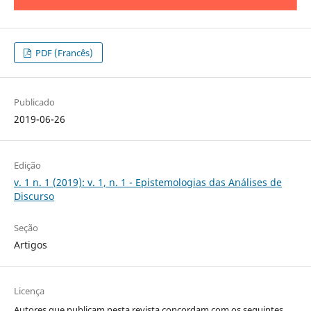
PDF (Francês)
Publicado
2019-06-26
Edição
v. 1 n. 1 (2019): v. 1, n. 1 - Epistemologias das Análises de
Discurso
Seção
Artigos
Licença
Autores que publicam nesta revista concordam com os seguintes