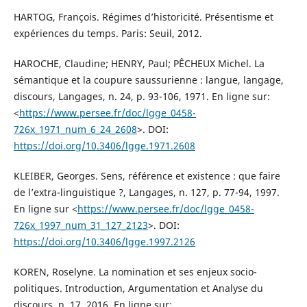
HARTOG, François. Régimes d’historicité. Présentisme et
expériences du temps. Paris: Seuil, 2012.
HAROCHE, Claudine; HENRY, Paul; PÊCHEUX Michel. La
sémantique et la coupure saussurienne : langue, langage,
discours, Langages, n. 24, p. 93-106, 1971. En ligne sur:
<
https://www.persee.fr/doc/lgge_0458-
726x_1971_num_6_24_2608
>. DOI:
https://doi.org/10.3406/lgge.1971.2608
KLEIBER, Georges. Sens, référence et existence : que faire
de l’extra-linguistique ?, Langages, n. 127, p. 77-94, 1997.
En ligne sur <
https://www.persee.fr/doc/lgge_0458-
726x_1997_num_31_127_2123
>. DOI:
https://doi.org/10.3406/lgge.1997.2126
KOREN, Roselyne. La nomination et ses enjeux socio-
politiques. Introduction, Argumentation et Analyse du
discours, n. 17, 2016. En ligne sur: