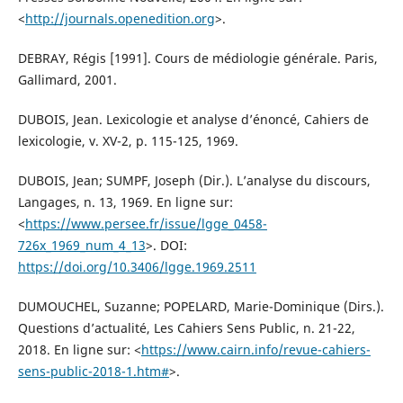
<
http://journals.openedition.org
>.
DEBRAY, Régis [1991]. Cours de médiologie générale. Paris,
Gallimard, 2001.
DUBOIS, Jean. Lexicologie et analyse d’énoncé, Cahiers de
lexicologie, v. XV-2, p. 115-125, 1969.
DUBOIS, Jean; SUMPF, Joseph (Dir.). L’analyse du discours,
Langages, n. 13, 1969. En ligne sur:
<
https://www.persee.fr/issue/lgge_0458-
726x_1969_num_4_13
>. DOI:
https://doi.org/10.3406/lgge.1969.2511
DUMOUCHEL, Suzanne; POPELARD, Marie-Dominique (Dirs.).
Questions d’actualité, Les Cahiers Sens Public, n. 21-22,
2018. En ligne sur: <
https://www.cairn.info/revue-cahiers-
sens-public-2018-1.htm#
>.