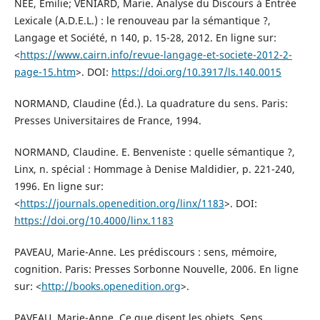
NÉE, Émilie; VENIARD, Marie. Analyse du Discours à Entrée
Lexicale (A.D.E.L.) : le renouveau par la sémantique ?,
Langage et Société, n 140, p. 15-28, 2012. En ligne sur:
<
https://www.cairn.info/revue-langage-et-societe-2012-2-
page-15.htm
>. DOI:
https://doi.org/10.3917/ls.140.0015
NORMAND, Claudine (Éd.). La quadrature du sens. Paris:
Presses Universitaires de France, 1994.
NORMAND, Claudine. E. Benveniste : quelle sémantique ?,
Linx, n. spécial : Hommage à Denise Maldidier, p. 221-240,
1996. En ligne sur:
<
https://journals.openedition.org/linx/1183
>. DOI:
https://doi.org/10.4000/linx.1183
PAVEAU, Marie-Anne. Les prédiscours : sens, mémoire,
cognition. Paris: Presses Sorbonne Nouvelle, 2006. En ligne
sur: <
http://books.openedition.org
>.
PAVEAU, Marie-Anne. Ce que disent les objets. Sens,