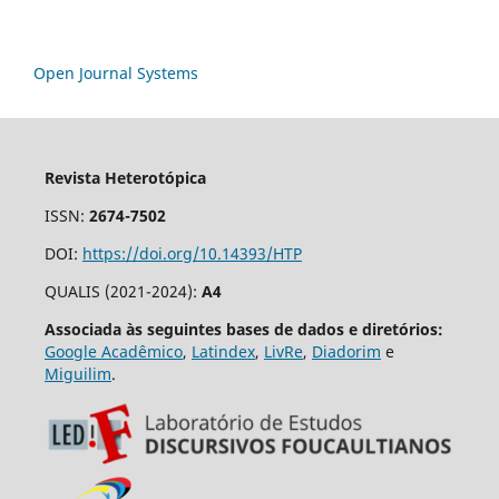
Open Journal Systems
Revista Heterotópica
ISSN:
2674-7502
DOI:
https://doi.org/10.14393/HTP
QUALIS (2021-2024):
A4
Associada às seguintes bases de dados e diretórios:
Google Acadêmico
,
Latindex
,
LivRe
,
Diadorim
e
Miguilim
.