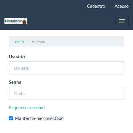
Navegação
Cadastro
Acesso
Principal
Conteúdo
principal
Toggl
Barra
navig
Lateral
Início
Acesso
Usuário
Senha
Esqueceu a senha?
Mantenha-me conectado