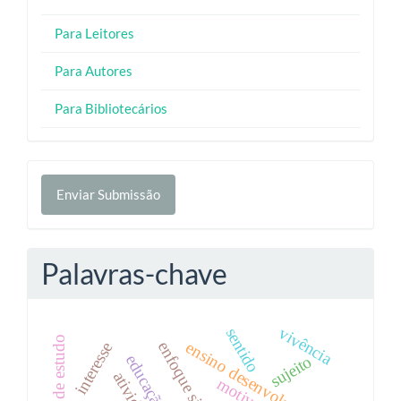
Para Leitores
Para Autores
Para Bibliotecários
Enviar
Enviar Submissão
Submissão
Palavras-chave
vivência
sentido
atividade de estudo
ensino desenvolvimental
enfoque sistêmico
interesse
educação física
sujeito
atividade
motivação