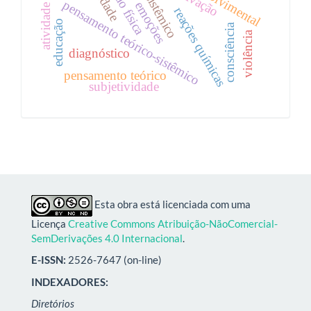
pensamento teórico-sistêmico
emoções
reações químicas
educação
consciência
violência
diagnóstico
pensamento teórico
subjetividade
Esta obra está licenciada com uma
Licença
Creative Commons Atribuição-NãoComercial-
SemDerivações 4.0 Internacional
.
E-ISSN:
2526-7647 (on-line)
INDEXADORES:
Diretórios