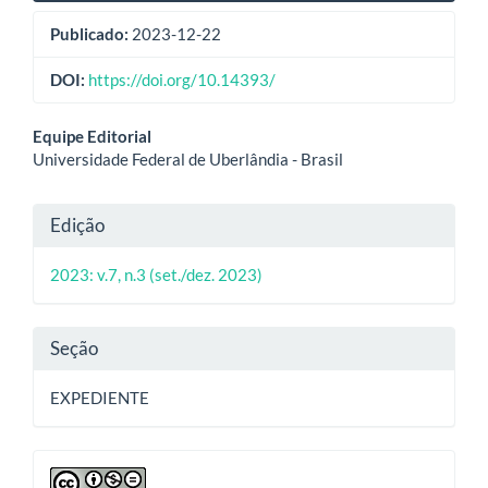
Publicado:
2023-12-22
DOI:
https://doi.org/10.14393/
Conteúdo
Equipe Editorial
Universidade Federal de Uberlândia - Brasil
do
artigo
Detalhes
Edição
principal
do
2023: v.7, n.3 (set./dez. 2023)
artigo
Seção
EXPEDIENTE