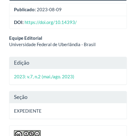
Publicado:
2023-08-09
DOI:
https://doi.org/10.14393/
Conteúdo
Equipe Editorial
Universidade Federal de Uberlândia - Brasil
do
artigo
Detalhes
Edição
principal
do
2023: v.7, n.2 (mai./ago. 2023)
artigo
Seção
EXPEDIENTE